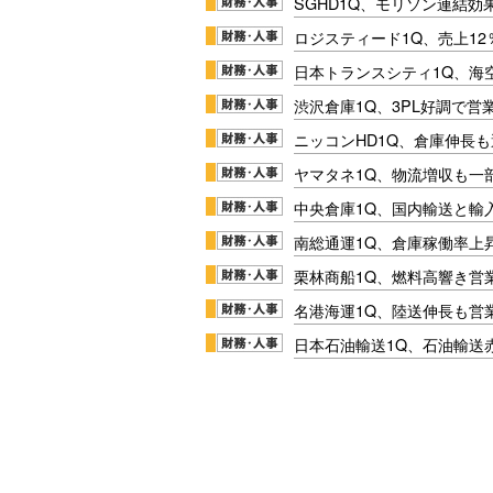
SGHD1Q、モリソン連結効
ロジスティード1Q、売上1
日本トランスシティ1Q、海
渋沢倉庫1Q、3PL好調で営
ニッコンHD1Q、倉庫伸長
ヤマタネ1Q、物流増収も一
中央倉庫1Q、国内輸送と輸
南総通運1Q、倉庫稼働率上
栗林商船1Q、燃料高響き営
名港海運1Q、陸送伸長も営業
日本石油輸送1Q、石油輸送