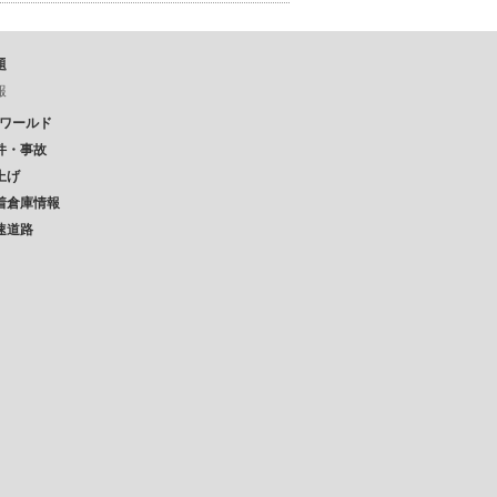
題
報
Pワールド
件・事故
上げ
着倉庫情報
速道路