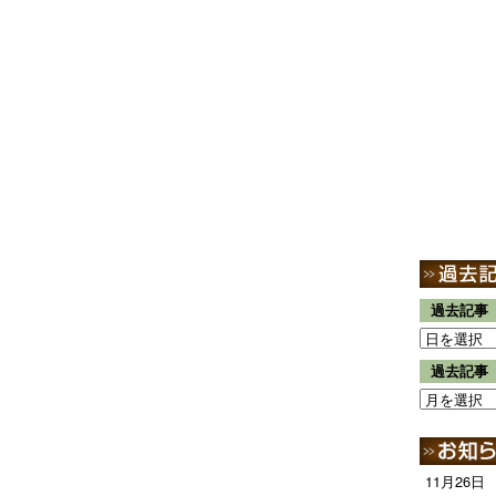
過去記事
過去記事
11月26日