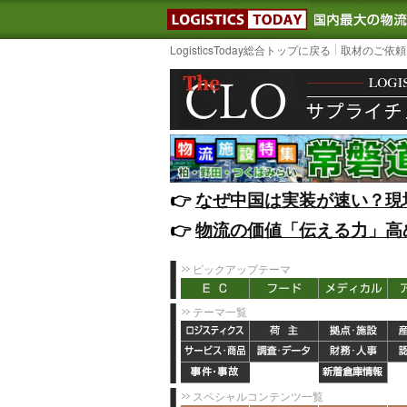
LOGISTIC
LogisticsToday総合トップに戻る
取材のご依頼
👉️
なぜ中国は実装が速い？現
👉️
物流の価値「伝える力」高
ピックアップテーマ
テーマ一覧
スペシャルコンテンツ一覧