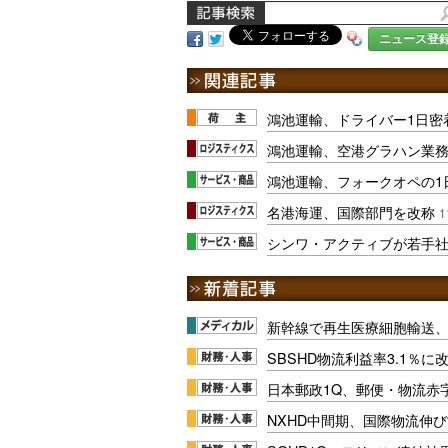
ニュース登
鴻池運輸、ドライバー1日密
鴻池運輸、空港グラハン業
鴻池運輸、フォークオペの1
名港海運、国際部門を改称
1
シンワ・アクティブが若手
新幹線で再生医療細胞輸送
SBSHD物流利益率3.1％
日本郵政1Q、郵便・物流赤
NXHD中間期、国際物流伸び