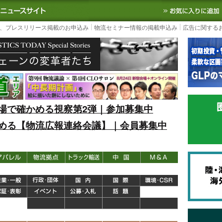
S TODAY｜国内最大の物流ニュースサイト
3PL, SCMなど国内外の最新の物流
、プレスリリース掲載のお申込み
物流セミナー情報の掲載申込み
広告に関する
場で確かめる視察第2弾｜参加募集中
める【物流広報連絡会議】｜会員募集中