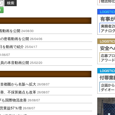
録
着動画を公開
24/08/30
務の密着動画を公開
26/04/06
日を動画で紹介
25/04/17
1/06/07
社員の本音動画公開
25/02/20
、首都圏から名阪へ拡大
26/08/07
に改善、不採算拠点も改革
26/08/07
字も国際物流改善
26/08/07
営業益57％増
26/08/07