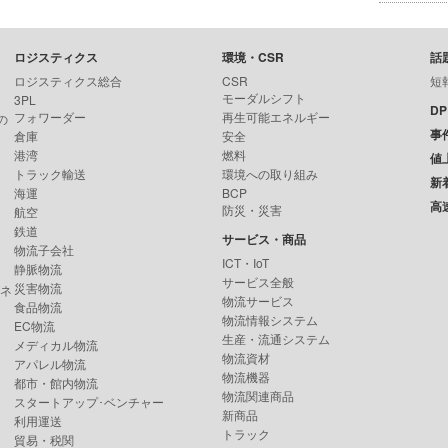
ロジスティクス
環境・CSR
話
ロジスティクス総合
CSR
短
モーダルシフト
3PL
D
フォワーダー
再生可能エネルギー
の
事
倉庫
安全
港湾
燃料
値
トラック輸送
環境への取り組み
新
海運
BCP
高
防災・災害
航空
鉄道
サービス・商品
物流子会社
ICT・IoT
静脈物流
サービス全般
災害物流
ンネ
物流サービス
食品物流
物流情報システム
EC物流
生産・流通システム
メディカル物流
物流資材
アパレル物流
物流機器
都市・館内物流
物流関連商品
スタートアップ･ベンチャー
新商品
利用運送
トラック
貿易・税関