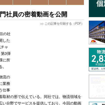
門社員の密着動画を公開
>>
この記事を印刷する（PDF）
目の社
公開した
式チャ
第3弾
課に所
る。
物流の
に業務
う仕事
着取材の形で伝えている。同社では、物流領域を
広い分野でサービスを提供しており、今回の動画