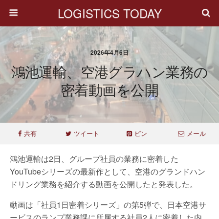
LOGISTICS TODAY
2026年4月6日
鴻池運輸、空港グラハン業務の
密着動画を公開
共有
ツイート
ピン
メール
鴻池運輸は2日、グループ社員の業務に密着した
YouTubeシリーズの最新作として、空港のグランドハン
ドリング業務を紹介する動画を公開したと発表した。
動画は「社員1日密着シリーズ」の第5弾で、日本空港サ
ービスのランプ業務課に所属する社員2人に密着した内