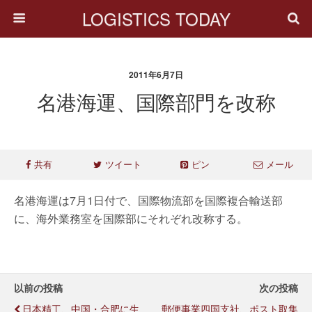
LOGISTICS TODAY
2011年6月7日
名港海運、国際部門を改称
共有
ツイート
ピン
メール
名港海運は7月1日付で、国際物流部を国際複合輸送部
に、海外業務室を国際部にそれぞれ改称する。
以前の投稿
次の投稿
日本精工、中国・合肥に生
郵便事業四国支社、ポスト取集