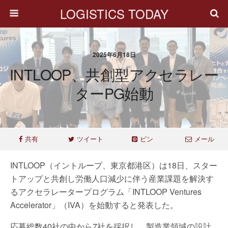
LOGISTICS TODAY
2025年6月18日
INTLOOP、共創型アクセラレー
ターPG始動
共有
ツイート
ピン
メール
INTLOOP（イントループ、東京都港区）は18日、スター
トアップと共創し労働人口減少に伴う産業課題を解決す
るアクセラレータープログラム「INTLOOP Ventures
Accelerator」（IVA）を始動すると発表した。
応募総数40社の中から7社を採択し、製造業領域の設計