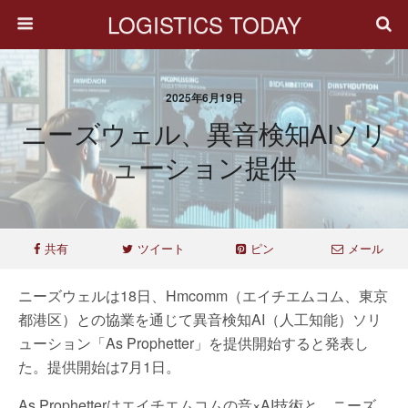
LOGISTICS TODAY
2025年6月19日
ニーズウェル、異音検知AIソリ
ューション提供
共有
ツイート
ピン
メール
ニーズウェルは18日、Hmcomm（エイチエムコム、東京
都港区）との協業を通じて異音検知AI（人工知能）ソリ
ューション「As Prophetter」を提供開始すると発表し
た。提供開始は7月1日。
As Prophetterはエイチエムコムの音×AI技術と、ニーズ