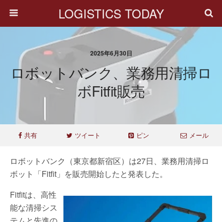
LOGISTICS TODAY
2025年6月30日
ロボットバンク、業務用清掃ロ
ボFitfit販売
共有
ツイート
ピン
メール
ロボットバンク（東京都新宿区）は27日、業務用清掃ロ
ボット「Fitfit」を販売開始したと発表した。
Fitfitは、高性
能な清掃シス
テムと先進の