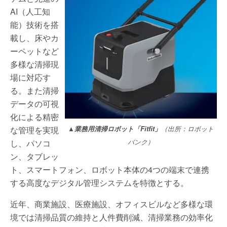
AI（人工知
能）技術を搭
載し、床やカ
ーペットなど
多様な清掃現
場に対応す
る。また清掃
データの可視
化による精密
な管理を実現
▲業務用清掃ロボット「Fitfit」
（出所：ロボット
し、パソコ
バンク）
ン、タブレッ
ト、スマートフォン、ロボット本体の4つの端末で連携
する高度なデジタル管理システムを特徴とする。
近年、商業施設、医療施設、オフィスビルなど多様な環
境では清掃品質の維持と人件費削減、清掃業務の効率化