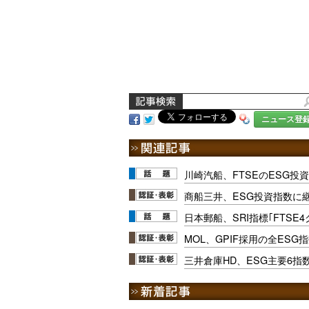
ニュース登
川崎汽船、FTSEのESG投
商船三井、ESG投資指数に
日本郵船、SRI指標｢FTSE
MOL、GPIF採用の全ESG
三井倉庫HD、ESG主要6指