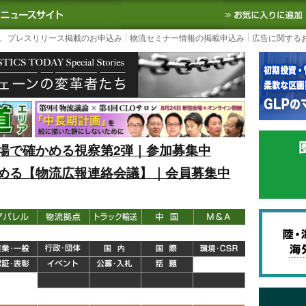
S TODAY｜国内最大の物流ニュースサイト
3PL, SCMなど国内外の最新の物流
、プレスリリース掲載のお申込み
物流セミナー情報の掲載申込み
広告に関する
場で確かめる視察第2弾｜参加募集中
める【物流広報連絡会議】｜会員募集中