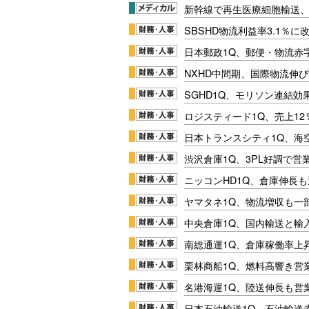
新幹線で再生医療細胞輸送
SBSHD物流利益率3.1％
日本郵政1Q、郵便・物流赤
NXHD中間期、国際物流伸び
SGHD1Q、モリソン連結効
ロジスティード1Q、売上1
日本トランスシティ1Q、海
渋沢倉庫1Q、3PL好調で営
ニッコンHD1Q、倉庫伸長
ヤマタネ1Q、物流増収も一
中央倉庫1Q、国内輸送と輸
南総通運1Q、倉庫稼働率上
栗林商船1Q、燃料高響き営
名港海運1Q、陸送伸長も営業
日本石油輸送1Q、石油輸送