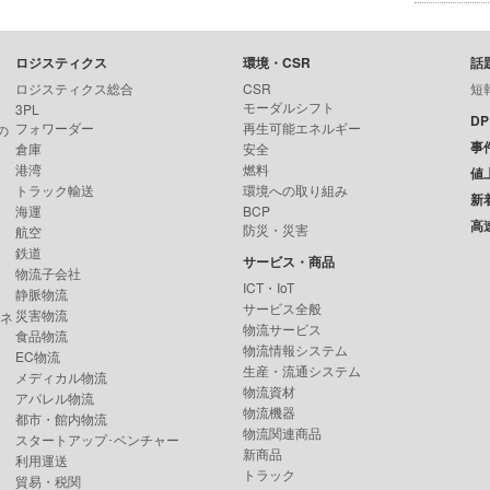
ロジスティクス
環境・CSR
話
ロジスティクス総合
CSR
短
モーダルシフト
3PL
D
フォワーダー
再生可能エネルギー
の
事
倉庫
安全
港湾
燃料
値
トラック輸送
環境への取り組み
新
海運
BCP
高
防災・災害
航空
鉄道
サービス・商品
物流子会社
ICT・IoT
静脈物流
サービス全般
災害物流
ンネ
物流サービス
食品物流
物流情報システム
EC物流
生産・流通システム
メディカル物流
物流資材
アパレル物流
物流機器
都市・館内物流
物流関連商品
スタートアップ･ベンチャー
新商品
利用運送
トラック
貿易・税関