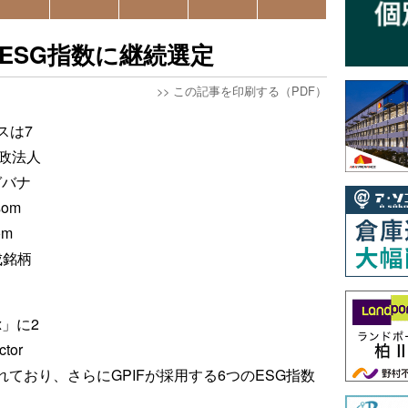
のESG指数に継続選定
>>
この記事を印刷する（PDF）
スは7
政法人
ガバナ
om
om
構成銘柄
ex」に2
tor
選定されており、さらにGPIFが採用する6つのESG指数