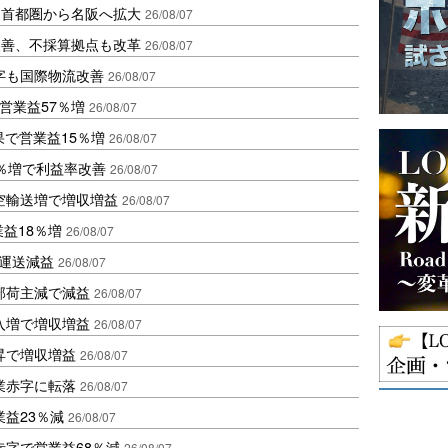
、首都圏から名阪へ拡大
26/08/07
に改善、不採算拠点も改革
26/08/07
字も国際物流改善
26/08/07
営業益57％増
26/08/07
果で営業益15％増
26/08/07
2％増で利益率改善
26/08/07
空輸送増で増収増益
26/08/07
業益18％増
26/08/07
も運送減益
26/08/07
部荷主減で減益
26/08/07
入増で増収増益
26/08/07
昇で増収増益
26/08/07
業赤字に転落
26/08/07
益23％減
26/08/07
赤字で営業益68％減
26/08/07