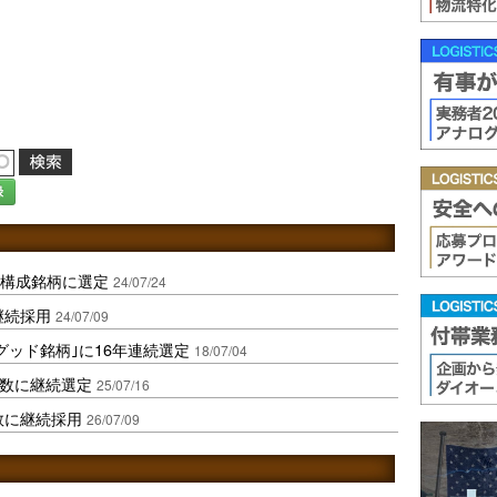
録
資構成銘柄に選定
24/07/24
継続採用
24/07/09
4グッド銘柄｣に16年連続選定
18/07/04
指数に継続選定
25/07/16
数に継続採用
26/07/09