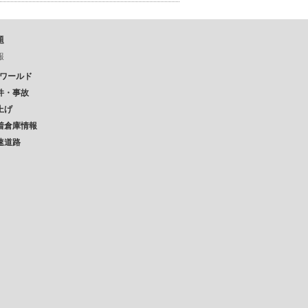
題
報
Pワールド
件・事故
上げ
着倉庫情報
速道路