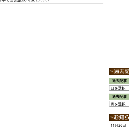
過去記事
過去記事
11月26日