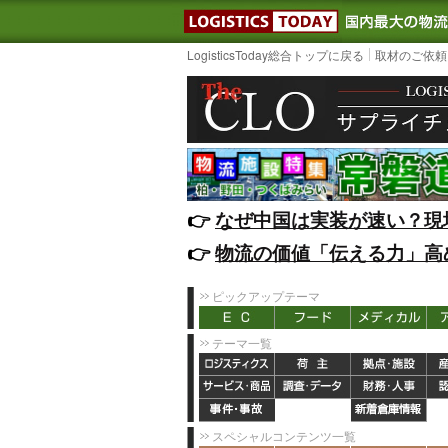
LOGISTIC
LogisticsToday総合トップに戻る
取材のご依頼
👉️
なぜ中国は実装が速い？現
👉️
物流の価値「伝える力」高
ピックアップテーマ
テーマ一覧
スペシャルコンテンツ一覧