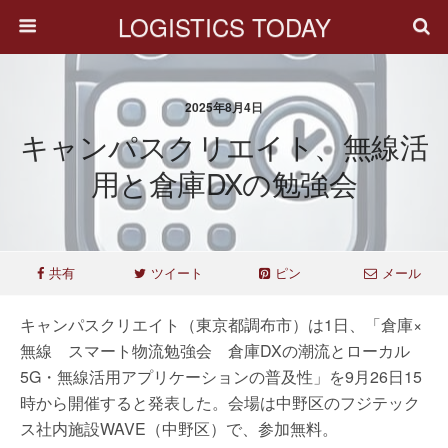
LOGISTICS TODAY
2025年8月4日
キャンパスクリエイト、無線活
用と倉庫DXの勉強会
共有
ツイート
ピン
メール
キャンパスクリエイト（東京都調布市）は1日、「倉庫×
無線 スマート物流勉強会 倉庫DXの潮流とローカル
5G・無線活用アプリケーションの普及性」を9月26日15
時から開催すると発表した。会場は中野区のフジテック
ス社内施設WAVE（中野区）で、参加無料。