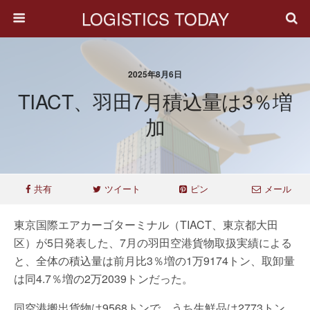
LOGISTICS TODAY
2025年8月6日
TIACT、羽田7月積込量は3％増
加
共有
ツイート
ピン
メール
東京国際エアカーゴターミナル（TIACT、東京都大田
区）が5日発表した、7月の羽田空港貨物取扱実績による
と、全体の積込量は前月比3％増の1万9174トン、取卸量
は同4.7％増の2万2039トンだった。
同空港搬出貨物は9568トンで、うち生鮮品は2773トン。