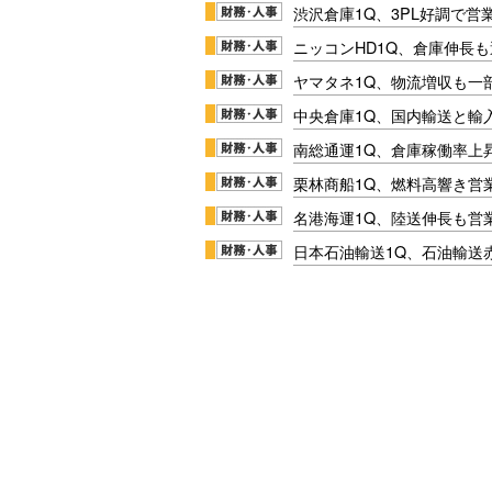
渋沢倉庫1Q、3PL好調で営
ニッコンHD1Q、倉庫伸長
ヤマタネ1Q、物流増収も一
中央倉庫1Q、国内輸送と輸
南総通運1Q、倉庫稼働率上
栗林商船1Q、燃料高響き営
名港海運1Q、陸送伸長も営業
日本石油輸送1Q、石油輸送