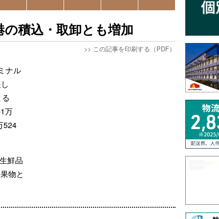
空港の積込・取卸とも増加
>>
この記事を印刷する（PDF）
ミナル
表し
よる
1万
524
ち生鮮品
、果物と