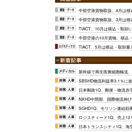
中部空港貨物取扱、4月は積
中部空港貨物取扱、3月は積
TIACT、10月は積込・取卸
中部空港の10月貨物、積込
TIACT、5月は積込・取卸
新幹線で再生医療細胞輸送
SBSHD物流利益率3.1％
日本郵政1Q、郵便・物流赤
NXHD中間期、国際物流伸び
SGHD1Q、モリソン連結効
ロジスティード1Q、売上1
日本トランスシティ1Q、海