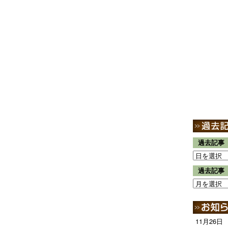
過去記事
過去記事
11月26日