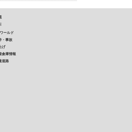
題
報
Pワールド
件・事故
上げ
着倉庫情報
速道路