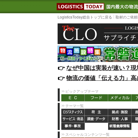
LOGISTIC
LogisticsToday総合トップに戻る
取材のご依頼
👉️
なぜ中国は実装が速い？現
👉️
物流の価値「伝える力」高
ピックアップテーマ
テーマ一覧
スペシャルコンテンツ一覧