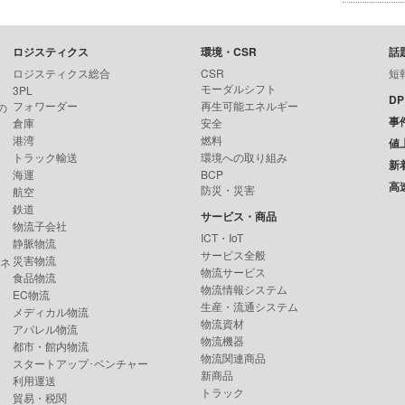
ロジスティクス
環境・CSR
話
ロジスティクス総合
CSR
短
モーダルシフト
3PL
D
フォワーダー
再生可能エネルギー
の
事
倉庫
安全
港湾
燃料
値
トラック輸送
環境への取り組み
新
海運
BCP
高
防災・災害
航空
鉄道
サービス・商品
物流子会社
ICT・IoT
静脈物流
サービス全般
災害物流
ンネ
物流サービス
食品物流
物流情報システム
EC物流
生産・流通システム
メディカル物流
物流資材
アパレル物流
物流機器
都市・館内物流
物流関連商品
スタートアップ･ベンチャー
新商品
利用運送
トラック
貿易・税関