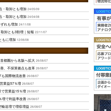
込・取卸とも増加
24/05/09
込・取卸とも増加
24/04/08
いずれも増加
24/11/08
・取卸とも3割増｜短報
22/11/07
量ともに増加
12/06/08
、首都圏から名阪へ拡大
26/08/07
に改善、不採算拠点も改革
26/08/07
字も国際物流改善
26/08/07
営業益57％増
26/08/07
果で営業益15％増
26/08/07
2％増で利益率改善
26/08/07
空輸送増で増収増益
26/08/07