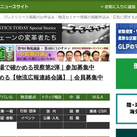
S TODAY｜国内最大の物流ニュースサイト
3PL, SCMなど国内外の最新の物流
、プレスリリース掲載のお申込み
物流セミナー情報の掲載申込み
広告に関する
場で確かめる視察第2弾｜参加募集中
める【物流広報連絡会議】｜会員募集中