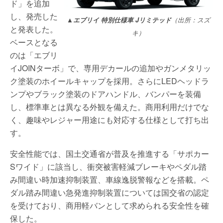
ド」を追加
し、発売した
▲エブリイ 特別仕様車 Jリミテッド
（出所：スズ
と発表した。
キ）
ベースとなる
のは「エブリ
イJOINターボ」で、専用デカールの追加やガンメタリッ
ク塗装のホイールキャップを採用。さらにLEDヘッドラ
ンプやブラック塗装のドアハンドル、バンパーを装備
し、標準車とは異なる外観を備えた。商用利用だけでな
く、趣味やレジャー用途にも対応する仕様として打ち出
す。
安全性能では、国土交通省が普及を推進する「サポカー
Sワイド」に該当し、衝突被害軽減ブレーキやペダル踏
み間違い時加速抑制装置、車線逸脱警報などを搭載。ペ
ダル踏み間違い急発進抑制装置については国交省の認定
を受けており、商用軽バンとして求められる安全性を確
保した。