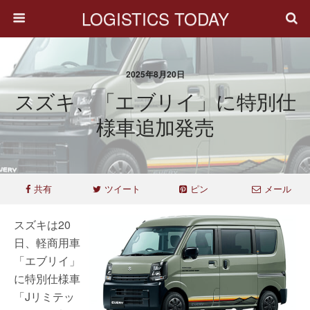
LOGISTICS TODAY
2025年8月20日
スズキ、「エブリイ」に特別仕
様車追加発売
共有
ツイート
ピン
メール
スズキは20
日、軽商用車
「エブリイ」
に特別仕様車
「Jリミテッ