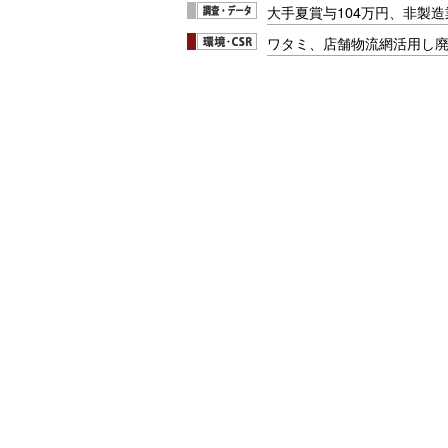
大手夏賞与104万円、非製
ワタミ、店舗物流網活用し