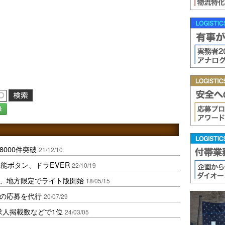
録
8000件突破
21/12/10
能ボタン、ドラEVER
22/10/19
R、地方限定でライト版開始
18/05/15
人の応募を代行
20/07/29
求人掲載数などで1位
24/03/05