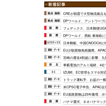
CREが朝霞で大型物流拠点
DPワールド、アントワープ
フェデックス、日本郵便UG
DPワールド、西欧-東南欧
日本郵船、中国CNOOC向け
EU少額貨物免税撤廃、APA
宮崎の運送4割超に影響、九
車載電池のアルミ端材、4社
IZUMI、EC管理をスマホ
トラック運転手、お盆の一般車
米CPSC電子申告、APAC企
EU道路貨物は25年微増、
パナマ運河、ネオパナマッ