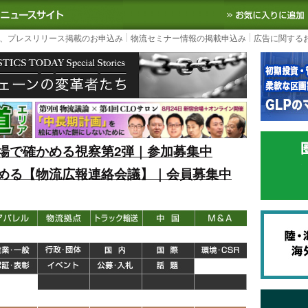
S TODAY｜国内最大の物流ニュースサイト
3PL, SCMなど国内外の最新の物流
、プレスリリース掲載のお申込み
物流セミナー情報の掲載申込み
広告に関する
場で確かめる視察第2弾｜参加募集中
める【物流広報連絡会議】｜会員募集中