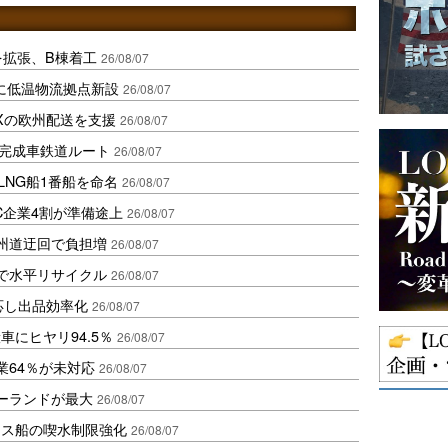
を拡張、B棟着工
26/08/07
に低温物流拠点新設
26/08/07
Xの欧州配送を支援
26/08/07
に完成車鉄道ルート
26/08/07
LNG船1番船を命名
26/08/07
C企業4割が準備途上
26/08/07
州道迂回で負担増
26/08/07
で水平リサイクル
26/08/07
対応し出品効率化
26/08/07
にヒヤリ94.5％
26/08/07
業64％が未対応
26/08/07
ポーランドが最大
26/08/07
クス船の喫水制限強化
26/08/07