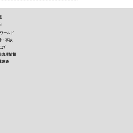
題
報
Pワールド
件・事故
上げ
着倉庫情報
速道路