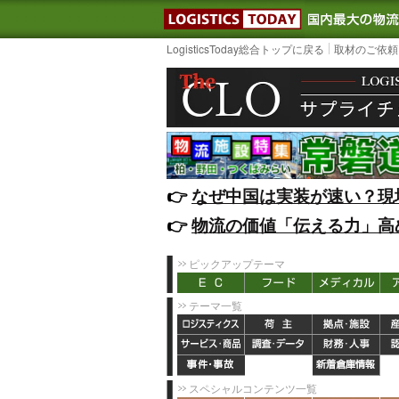
LOGISTIC
LogisticsToday総合トップに戻る
取材のご依頼
👉️
なぜ中国は実装が速い？現
👉️
物流の価値「伝える力」高
ピックアップテーマ
テーマ一覧
スペシャルコンテンツ一覧