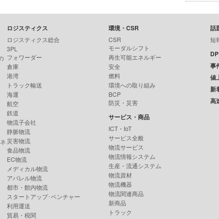
ロジスティクス
環境・CSR
話
ロジスティクス総合
CSR
短
モーダルシフト
3PL
D
フォワーダー
再生可能エネルギー
の
事
倉庫
安全
港湾
燃料
値
トラック輸送
環境への取り組み
新
海運
BCP
高
防災・災害
航空
鉄道
サービス・商品
物流子会社
ICT・IoT
静脈物流
サービス全般
災害物流
ンネ
物流サービス
食品物流
物流情報システム
EC物流
生産・流通システム
メディカル物流
物流資材
アパレル物流
物流機器
都市・館内物流
物流関連商品
スタートアップ･ベンチャー
新商品
利用運送
トラック
貿易・税関