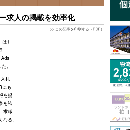
バー求人の掲載を効率化
>>
この記事を印刷する（PDF）
）は11
ラ
Ads
した。
に入札
Rにも
報を提
多を誇
、求職
くなる。