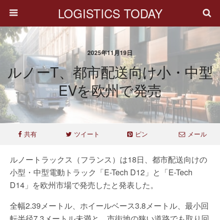
LOGISTICS TODAY
2025年11月19日
ルノーT、都市配送向け小・中型
EVを欧州で発売
共有
ツイート
ピン
メール
ルノートラックス（フランス）は18日、都市配送向けの
小型・中型電動トラック「E-Tech D12」と「E-Tech
D14」を欧州市場で発売したと発表した。
全幅2.39メートル、ホイールベース3.8メートル、最小回
転半径7.3メートル未満と、市街地の狭い道路でも取り回