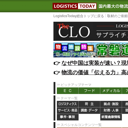
LOGISTIC
LogisticsToday総合トップに戻る
取材のご依頼
👉️
なぜ中国は実装が速い？現
👉️
物流の価値「伝える力」高
ピックアップテーマ
テーマ一覧
スペシャルコンテンツ一覧