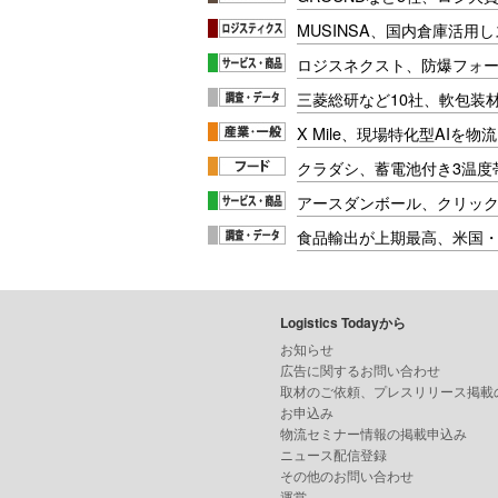
MUSINSA、国内倉庫活用
ロジスネクスト、防爆フォ
三菱総研など10社、軟包装
X Mile、現場特化型AIを
クラダシ、蓄電池付き3温度
アースダンボール、クリッ
食品輸出が上期最高、米国
Logistics Todayから
お知らせ
広告に関するお問い合わせ
取材のご依頼、プレスリリース掲載
お申込み
物流セミナー情報の掲載申込み
ニュース配信登録
その他のお問い合わせ
運営