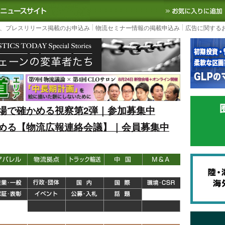
S TODAY｜国内最大の物流ニュースサイト
3PL, SCMなど国内外の最新の物流
、プレスリリース掲載のお申込み
物流セミナー情報の掲載申込み
広告に関する
場で確かめる視察第2弾｜参加募集中
める【物流広報連絡会議】｜会員募集中