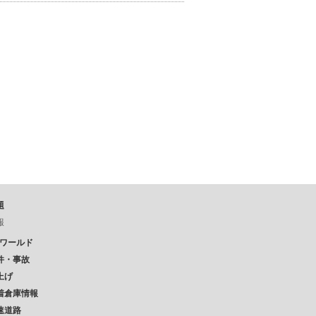
題
報
Pワールド
件・事故
上げ
着倉庫情報
速道路