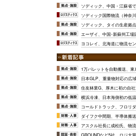
ソディック、中国・江蘇省
ソディック国際物流（神奈川
ソディック、タイの生産拠
エーザイ、中国･新蘇州工場
ヨコレイ、北海道に物流セ
1万パレットを自動搬送、東
日本GLP、重量物対応の広
住友林業G、厚木に初の自社
横浜冷凍、日本海側初の低
コールドトラック、フロリ
ダイフク中間期、半導体搬
アスクル社長に成松氏、物
GROUNDなど5社、ロジ大