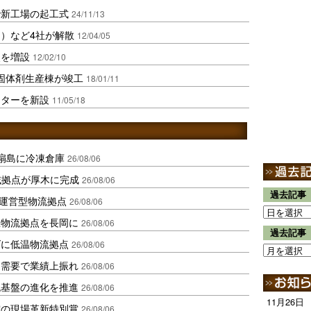
で新工場の起工式
24/11/13
）など4社が解散
12/04/05
点を増設
12/02/10
固体剤生産棟が竣工
18/01/11
ンターを新設
11/05/18
扇島に冷凍倉庫
26/08/06
域拠点が厚木に完成
26/08/06
過去記事
運営型物流拠点
26/08/06
温物流拠点を長岡に
26/08/06
過去記事
ダに低温物流拠点
26/08/06
送需要で業績上振れ
26/08/06
流基盤の進化を推進
26/08/06
11月26日
賞の現場革新特別賞
26/08/06