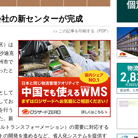
会社の新センターが完成
>>
この記事を印刷する（PDF）
区）は
沙迪克
州市で
ったと
として
してお
を行う
た。新
タルトランスフォーメーション）の需要に対応する
トの開発を進めるなど、省人化システムを提供す