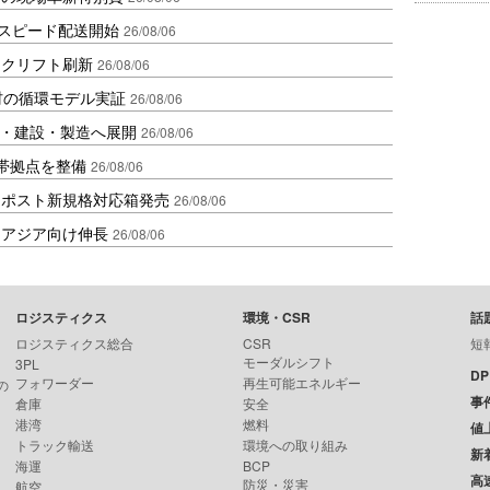
しスピード配送開始
26/08/06
ークリフト刷新
26/08/06
材の循環モデル実証
26/08/06
物流・建設・製造へ展開
26/08/06
帯拠点を整備
26/08/06
クポスト新規格対応箱発売
26/08/06
・アジア向け伸長
26/08/06
ロジスティクス
環境・CSR
話
ロジスティクス総合
CSR
短
モーダルシフト
3PL
D
フォワーダー
再生可能エネルギー
の
事
倉庫
安全
港湾
燃料
値
トラック輸送
環境への取り組み
新
海運
BCP
高
防災・災害
航空