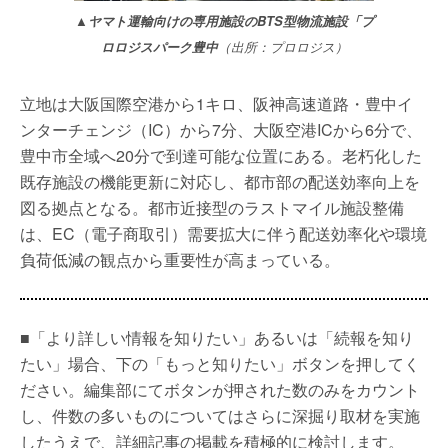
▲ヤマト運輸向けの専用施設のBTS型物流施設「プ
ロロジスパーク豊中
（出所：プロロジス）
立地は大阪国際空港から1キロ、阪神高速道路・豊中イ
ンターチェンジ（IC）から7分、大阪空港ICから6分で、
豊中市全域へ20分で到達可能な位置にある。老朽化した
既存施設の機能更新に対応し、都市部の配送効率向上を
図る拠点となる。都市近接型のラストマイル施設整備
は、EC（電子商取引）需要拡大に伴う配送効率化や環境
負荷低減の観点から重要性が高まっている。
■「より詳しい情報を知りたい」あるいは「続報を知り
たい」場合、下の「もっと知りたい」ボタンを押してく
ださい。編集部にてボタンが押された数のみをカウント
し、件数の多いものについてはさらに深掘り取材を実施
したうえで、詳細記事の掲載を積極的に検討します。