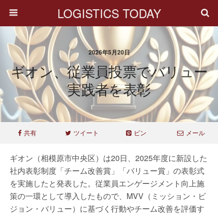
LOGISTICS TODAY
2026年5月20日
ギオン、従業員投票でバリュー
実践者を表彰
共有
ツイート
ピン
メール
ギオン（相模原市中央区）は20日、2025年度に新設した
社内表彰制度「チーム改善賞」「バリュー賞」の表彰式
を実施したと発表した。従業員エンゲージメント向上施
策の一環として導入したもので、MVV（ミッション・ビ
ジョン・バリュー）に基づく行動やチーム改善を評価す