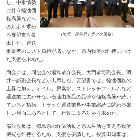
し、中東情勢
に伴う軽油価
格高騰などへ
の対応を求め
る要望書を提
（出所：徳島県トラック協会）
出した。運送
事業者のコスト負担が増すなか、県内物流の維持に向け
た支援を求めた。
面会には、同協会の湯浅恭介会長、大西恭司副会長、酒
井一誠副会長などが出席した。要望書では、軽油価格の
上昇に加え、オイル、尿素水、ストレッチフィルムなど
運送業に欠かせない石油由来品の品薄や価格高騰が続い
ていると指摘。トラック運送業界が事業継続に関わる厳
しい局面にあるとして、行政による対応を求めた。
湯浅会長は、徳島県の経済活動と県民生活を支える物流
機能を維持するため、支援を要請した。後藤田知事は、