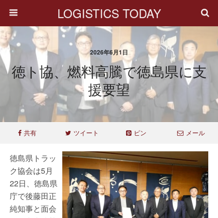
LOGISTICS TODAY
2026年6月1日
徳ト協、燃料高騰で徳島県に支
援要望
共有
ツイート
ピン
メール
徳島県トラッ
ク協会は5月
22日、徳島県
庁で後藤田正
純知事と面会