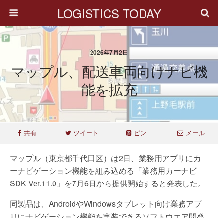
LOGISTICS TODAY
2026年7月2日
マップル、配送車両向けナビ機
能を拡充
共有
ツイート
ピン
メール
マップル（東京都千代田区）は2日、業務用アプリにカ
ーナビゲーション機能を組み込める「業務用カーナビ
SDK Ver.11.0」を7月6日から提供開始すると発表した。
同製品は、AndroidやWindowsタブレット向け業務アプ
リにナビゲーション機能を実装できるソフトウエア開発