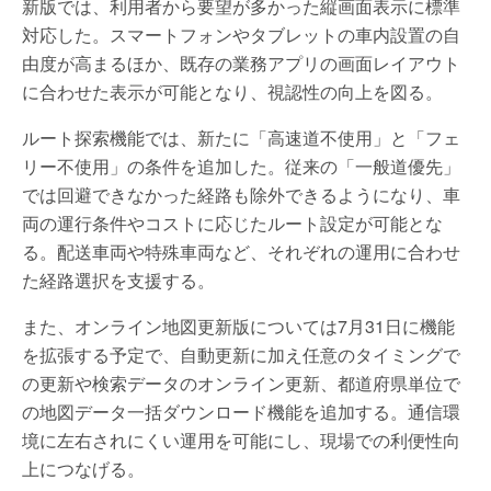
新版では、利用者から要望が多かった縦画面表示に標準
対応した。スマートフォンやタブレットの車内設置の自
由度が高まるほか、既存の業務アプリの画面レイアウト
に合わせた表示が可能となり、視認性の向上を図る。
ルート探索機能では、新たに「高速道不使用」と「フェ
リー不使用」の条件を追加した。従来の「一般道優先」
では回避できなかった経路も除外できるようになり、車
両の運行条件やコストに応じたルート設定が可能とな
る。配送車両や特殊車両など、それぞれの運用に合わせ
た経路選択を支援する。
また、オンライン地図更新版については7月31日に機能
を拡張する予定で、自動更新に加え任意のタイミングで
の更新や検索データのオンライン更新、都道府県単位で
の地図データ一括ダウンロード機能を追加する。通信環
境に左右されにくい運用を可能にし、現場での利便性向
上につなげる。