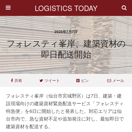
LOGISTICS TODAY
2026年7月7日
フォレスティ峯岸、建築資材の
即日配送開始
共有
ツイート
ピン
メール
フォレスティ峯岸（仙台市宮城野区）は7日、建築・建
設現場向けの建築資材緊急配送サービス「フォレスティ
特急便」を6日に開始したと発表した。対応エリアは仙
台市内で、急な資材不足や追加発注に対し、最短即日で
建築資材を配送する。