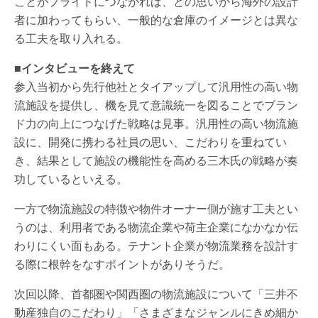
ことがプライドにつながれば、との思いから海外の設計
者に加わってもらい、一般的な倉庫のイメージとは異な
る工夫を取り入れる。
■インタビューを終えて
参入当初から先行他社とタイアップして汎用性の高い物
流施設を提供し、機を見て意識統一を図ることでブラン
ド力の向上につなげた戦略は見事。汎用性の高い物流施
設に、開発に携わる社員の思い、こだわりを重ねてい
き、結果として施設の機能性を高める三木氏の戦略が奏
功しているといえる。
一方で物流施設の特徴や物件オーナー側が施す工夫とい
うのは、利用者である物流企業や荷主企業になかなか伝
わりにくい面もある。テナント企業が物流業務を設計す
る際に根幹をなすポイントがありそうだ。
次回以降、首都圏や関西圏の物流施設について「三井不
動産独自のこだわり」「さまざまなジャンルにきめ細か