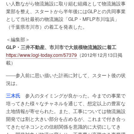
い人数ながら物流施設に取り組む組織として物流施設事
業部を整え、スタートから半年後にはGLPとの共同事業
として当社最初の物流施設「GLP・MFLP市川塩浜」
（千葉県市川市）の着工を発表した。
＜編集部＞
GLP・三井不動産、市川市で大規模物流施設に着工
https://www.logi-today.com/57379
（2012年12月13日掲
載）
――参入前に思い描いた計画に対して、スタート後の状
況は。
三木氏
参入のタイミングが良かった。今までの事業で
培ってきた様々なチャネルを通じて、想定以上の豊富な
土地情報が寄せられた。また、工事については物流施設
開発では割と大きい部分を占めるが、これまで付き合っ
てきたゼネコンとの信頼関係を意識的に大切にしてき