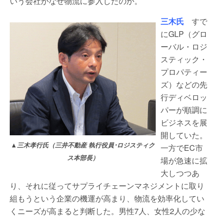
いう会社がなぜ物流に参入したのか。
三木氏
すで
にGLP（グロ
ーバル・ロジ
スティック・
プロパティー
ズ）などの先
行ディベロッ
パーが順調に
ビジネスを展
開していた。
▲三木孝行氏（三井不動産 執行役員･ロジスティク
一方でEC市
ス本部長）
場が急速に拡
大しつつあ
り、それに従ってサプライチェーンマネジメントに取り
組もうという企業の機運が高まり、物流を効率化してい
くニーズが高まると判断した。男性7人、女性2人の少な