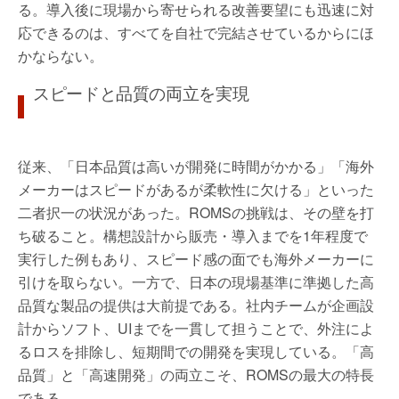
る。導入後に現場から寄せられる改善要望にも迅速に対
応できるのは、すべてを自社で完結させているからにほ
かならない。
スピードと品質の両立を実現
従来、「日本品質は高いが開発に時間がかかる」「海外
メーカーはスピードがあるが柔軟性に欠ける」といった
二者択一の状況があった。ROMSの挑戦は、その壁を打
ち破ること。構想設計から販売・導入までを1年程度で
実行した例もあり、スピード感の面でも海外メーカーに
引けを取らない。一方で、日本の現場基準に準拠した高
品質な製品の提供は大前提である。社内チームが企画設
計からソフト、UIまでを一貫して担うことで、外注によ
るロスを排除し、短期間での開発を実現している。「高
品質」と「高速開発」の両立こそ、ROMSの最大の特長
である。