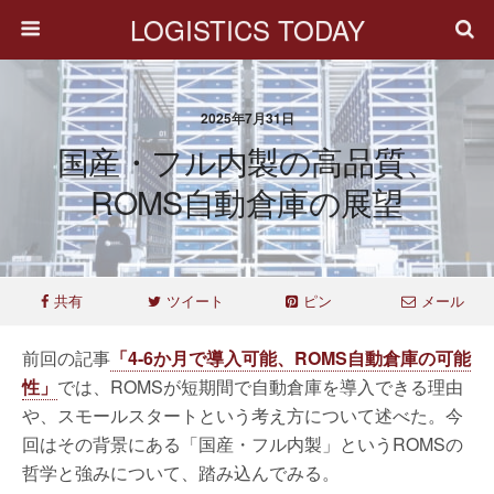
LOGISTICS TODAY
2025年7月31日
国産・フル内製の高品質、
ROMS自動倉庫の展望
共有
ツイート
ピン
メール
前回の記事
「4-6か月で導入可能、ROMS自動倉庫の可能
性」
では、ROMSが短期間で自動倉庫を導入できる理由
や、スモールスタートという考え方について述べた。今
回はその背景にある「国産・フル内製」というROMSの
哲学と強みについて、踏み込んでみる。