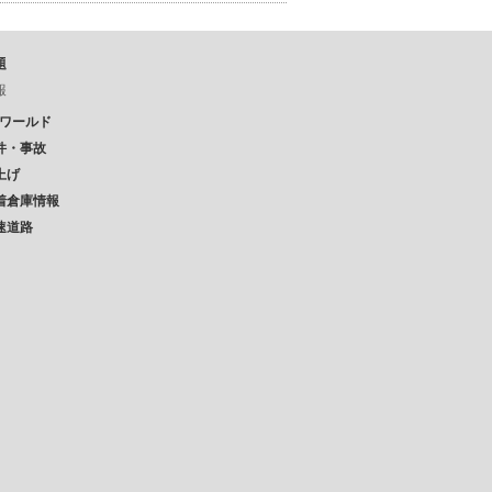
題
報
Pワールド
件・事故
上げ
着倉庫情報
速道路