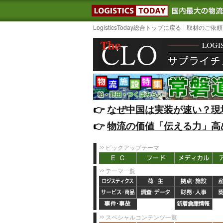
LOGISTIC
LogisticsToday総合トップに戻る
取材のご依頼
👉️
なぜ中国は実装が速い？現
👉️
物流の価値「伝える力」高
ピックアップテーマ
テーマ一覧
スペシャルコンテンツ一覧