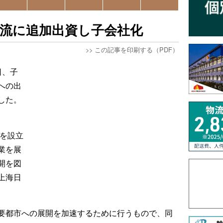
流に追加出資し子会社化
>>
この記事を印刷する（PDF）
日、子
への出
した。
貿を設立
業を展
開を図
上海日
要都市への展開を加速するために行うもので、同