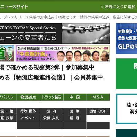
S TODAY｜国内最大の物流ニュースサイト
3PL, SCMなど国内外の最新の物流
、プレスリリース掲載のお申込み
物流セミナー情報の掲載申込み
広告に関する
場で確かめる視察第2弾｜参加募集中
める【物流広報連絡会議】｜会員募集中