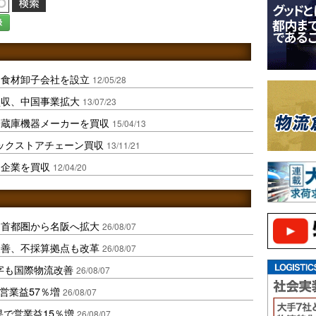
録
用食材卸子会社を設立
12/05/28
買収、中国事業拡大
13/07/23
冷蔵庫機器メーカーを買収
15/04/13
ックストアチェーン買収
13/11/21
通企業を買収
12/04/20
、首都圏から名阪へ拡大
26/08/07
に改善、不採算拠点も改革
26/08/07
字も国際物流改善
26/08/07
営業益57％増
26/08/07
果で営業益15％増
26/08/07