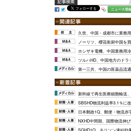
ニュース登
久世、中国・成都市に業務
ノーリツ、櫻花衛厨中国を
ホシザキ電機、中国業務用
ツルハHD、中国地方のドラ
第一三共、中国の医薬品流
新幹線で再生医療細胞輸送
SBSHD物流利益率3.1％
日本郵政1Q、郵便・物流赤
NXHD中間期、国際物流伸び
SGHD1Q、モリソン連結効