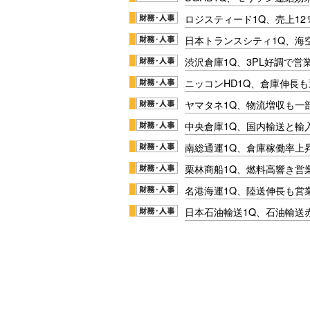
ロジスティード1Q、売上1
日本トランスシティ1Q、海
渋沢倉庫1Q、3PL好調で営
ニッコンHD1Q、倉庫伸長
ヤマタネ1Q、物流増収も一
中央倉庫1Q、国内輸送と輸
南総通運1Q、倉庫稼働率上
栗林商船1Q、燃料高響き営
名港海運1Q、陸送伸長も営業
日本石油輸送1Q、石油輸送