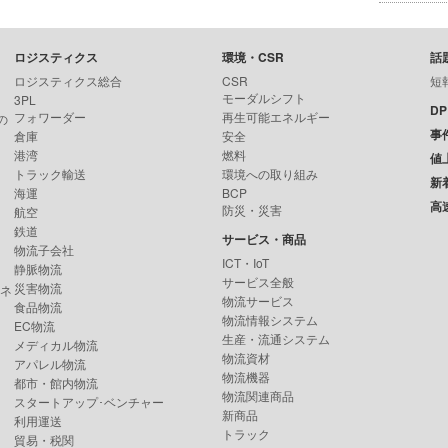
ロジスティクス
環境・CSR
話
ロジスティクス総合
CSR
短
モーダルシフト
3PL
D
フォワーダー
再生可能エネルギー
の
事
倉庫
安全
港湾
燃料
値
トラック輸送
環境への取り組み
新
海運
BCP
高
防災・災害
航空
鉄道
サービス・商品
物流子会社
ICT・IoT
静脈物流
サービス全般
災害物流
ンネ
物流サービス
食品物流
物流情報システム
EC物流
生産・流通システム
メディカル物流
物流資材
アパレル物流
物流機器
都市・館内物流
物流関連商品
スタートアップ･ベンチャー
新商品
利用運送
トラック
貿易・税関