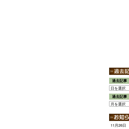
過去記事
過去記事
11月26日