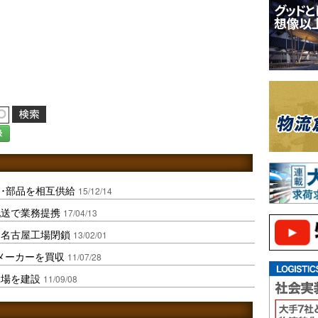
録
･部品を相互供給
15/12/14
配送で業務提携
17/04/13
、名古屋工場閉鎖
13/02/01
アメーカーを買収
11/07/28
工場を建設
11/09/08