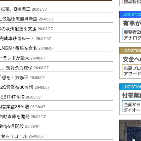
を拡張、B棟着工
26/08/07
に低温物流拠点新設
26/08/07
Xの欧州配送を支援
26/08/07
に完成車鉄道ルート
26/08/07
LNG船1番船を命名
26/08/07
ポーランドが最大
26/08/07
え、投資余力確保
26/08/07
予想を上方修正
26/08/07
2Q営業益30％増
26/08/07
BIT47％増
26/08/07
Q営業益38％増
26/08/07
ス自動倉庫を開発
26/08/07
路を9月開設
26/08/07
1台をリコール
26/08/07