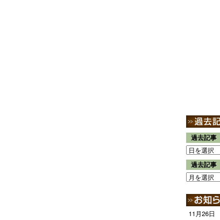
過去記事
過去記事
11月26日