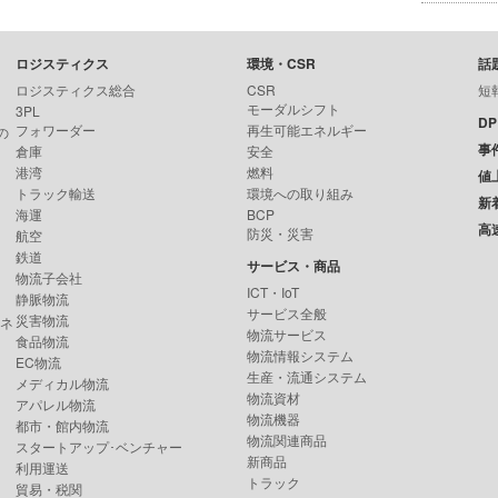
ロジスティクス
環境・CSR
話
ロジスティクス総合
CSR
短
モーダルシフト
3PL
D
フォワーダー
再生可能エネルギー
の
事
倉庫
安全
港湾
燃料
値
トラック輸送
環境への取り組み
新
海運
BCP
高
防災・災害
航空
鉄道
サービス・商品
物流子会社
ICT・IoT
静脈物流
サービス全般
災害物流
ンネ
物流サービス
食品物流
物流情報システム
EC物流
生産・流通システム
メディカル物流
物流資材
アパレル物流
物流機器
都市・館内物流
物流関連商品
スタートアップ･ベンチャー
新商品
利用運送
トラック
貿易・税関