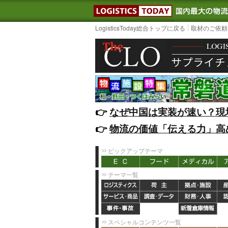
LOGISTIC
LogisticsToday総合トップに戻る
取材のご依頼
👉️
なぜ中国は実装が速い？現
👉️
物流の価値「伝える力」高
ピックアップテーマ
テーマ一覧
スペシャルコンテンツ一覧