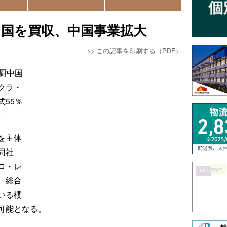
中国を買収、中国事業拡大
>>
この記事を印刷する（PDF）
厨中国
クラ・
55％
。
を主体
同社
ロ・レ
、総合
いる櫻
可能となる。