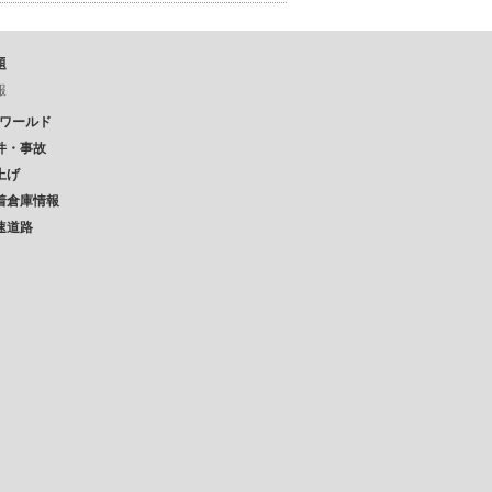
題
報
Pワールド
件・事故
上げ
着倉庫情報
速道路