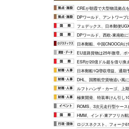
CREが朝霞で大型物流拠点
DPワールド、アントワープ
フェデックス、日本郵便UG
DPワールド、西欧-東南欧
日本郵船、中国CNOOC向け
EU道路貨物は25年微増、
ESRが20億ドル超を借り換
日本郵船1Q増収増益、通期
DHL、国際航空貨物追い風に
ルフトハンザ・カーゴ、上期E
極東開発、特装車けん引し1
ROMS、3次元走行型ケー
HMM、インド-東アフリカ航
ロジスネクスト、フォーク6