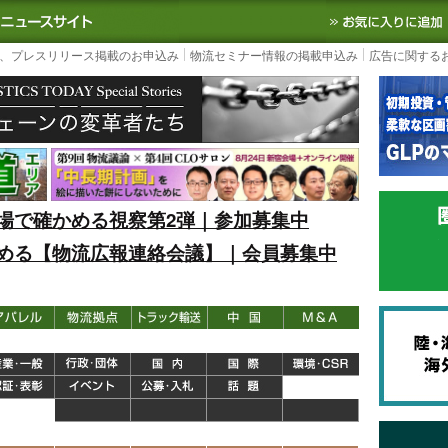
S TODAY｜国内最大の物流ニュースサイト
3PL, SCMなど国内外の最新の物流
、プレスリリース掲載のお申込み
物流セミナー情報の掲載申込み
広告に関する
場で確かめる視察第2弾｜参加募集中
める【物流広報連絡会議】｜会員募集中