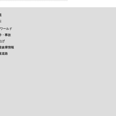
題
報
Pワールド
件・事故
上げ
着倉庫情報
速道路