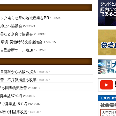
ック走らせ県の地域産業をPR
16/05/18
働抑止へ協議会
22/02/21
改善など奈良で協議会
25/03/10
引環境･労働時間改善協議会
17/09/15
け自己診断ツール追加
19/12/23
、首都圏から名阪へ拡大
26/08/07
に改善、不採算拠点も改革
26/08/07
字も国際物流改善
26/08/07
営業益57％増
26/08/07
果で営業益15％増
26/08/07
2％増で利益率改善
26/08/07