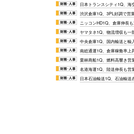
日本トランスシティ1Q、海
渋沢倉庫1Q、3PL好調で営
ニッコンHD1Q、倉庫伸長
ヤマタネ1Q、物流増収も一
中央倉庫1Q、国内輸送と輸
南総通運1Q、倉庫稼働率上
栗林商船1Q、燃料高響き営
名港海運1Q、陸送伸長も営業
日本石油輸送1Q、石油輸送