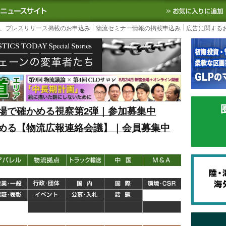
S TODAY｜国内最大の物流ニュースサイト
3PL, SCMなど国内外の最新の物流
、プレスリリース掲載のお申込み
物流セミナー情報の掲載申込み
広告に関する
場で確かめる視察第2弾｜参加募集中
める【物流広報連絡会議】｜会員募集中