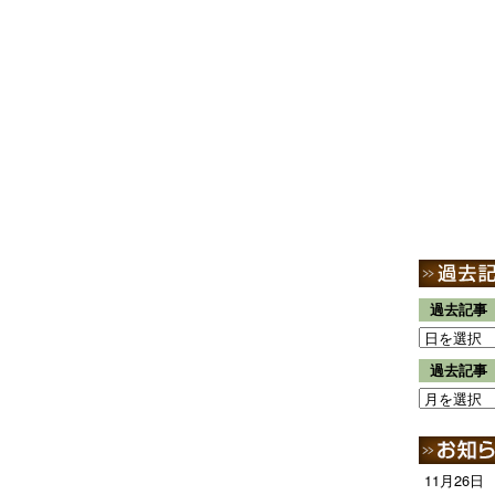
過去記事
過去記事
11月26日