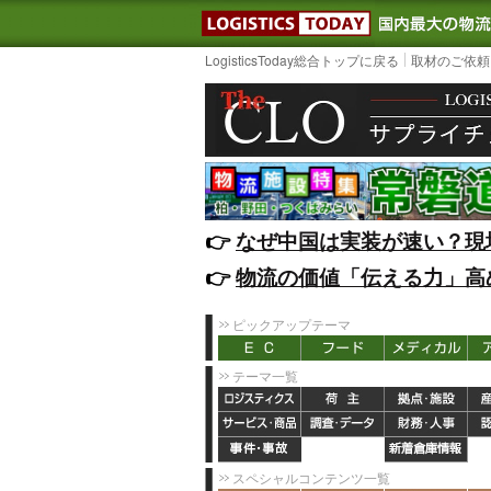
LOGISTIC
LogisticsToday総合トップに戻る
取材のご依頼
👉️
なぜ中国は実装が速い？現
👉️
物流の価値「伝える力」高
ピックアップテーマ
テーマ一覧
スペシャルコンテンツ一覧