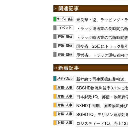
奈良県ト協、ラッピングトラ
トラック運送業の長時間労
トラック輸送業の労働時間
国交省、25日にトラック取
厚労省、トラック運転者向
新幹線で再生医療細胞輸送
SBSHD物流利益率3.1％
日本郵政1Q、郵便・物流赤
NXHD中間期、国際物流伸び
SGHD1Q、モリソン連結効
ロジスティード1Q、売上1