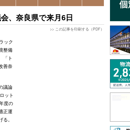
会、奈良県で来月6日
>>
この記事を印刷する（PDF）
ラック
境整備
、「ト
改善奈
の議論
イロット
年度の
適正運
げる。