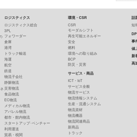
ロジスティクス
環境・CSR
話
ロジスティクス総合
CSR
短
モーダルシフト
3PL
D
フォワーダー
再生可能エネルギー
の
事
倉庫
安全
港湾
燃料
値
トラック輸送
環境への取り組み
新
海運
BCP
高
防災・災害
航空
鉄道
サービス・商品
物流子会社
ICT・IoT
静脈物流
サービス全般
災害物流
ンネ
物流サービス
食品物流
物流情報システム
EC物流
生産・流通システム
メディカル物流
物流資材
アパレル物流
物流機器
都市・館内物流
物流関連商品
スタートアップ･ベンチャー
新商品
利用運送
トラック
貿易・税関