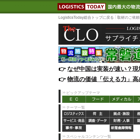
LOGISTIC
LogisticsToday総合トップに戻る
取材のご依頼
👉️
なぜ中国は実装が速い？現
👉️
物流の価値「伝える力」高
ピックアップテーマ
テーマ一覧
スペシャルコンテンツ一覧