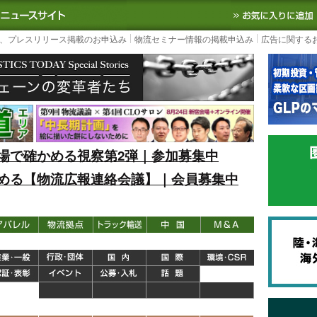
S TODAY｜国内最大の物流ニュースサイト
3PL, SCMなど国内外の最新の物流
、プレスリリース掲載のお申込み
物流セミナー情報の掲載申込み
広告に関する
場で確かめる視察第2弾｜参加募集中
める【物流広報連絡会議】｜会員募集中