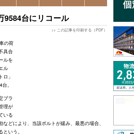
9584台にリコール
>>
この記事を印刷する（PDF）
車の荷
不具合
ールを
エル
トロ」
4台。
定ブラ
管理が
ている
動などにより、当該ボルトが緩み、最悪の場合、
るという。