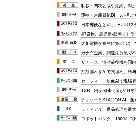
制裁・関税と取引先網、6社
運輸・倉庫景気DI、5か月ぶ
日本郵便など4社、PUDO
JR貨物、鹿児島-延岡でト
大川電機が福島に第3工場、
カナダ企業、調達先分散で
サナース、港湾荷役機を国
打刻漏れをAIで穴埋め、給
セーフィー、映像AIで現場
TSR、円安関連倒産が7月累
デンソーとSTATION Ai
ラディアル、返品処理を最大
ロボットバンク、1500キ