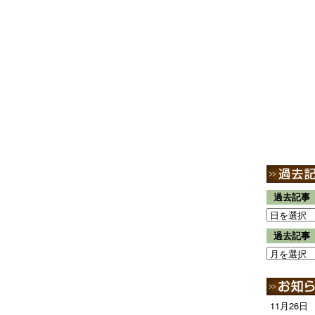
過去記事
過去記事
11月26日