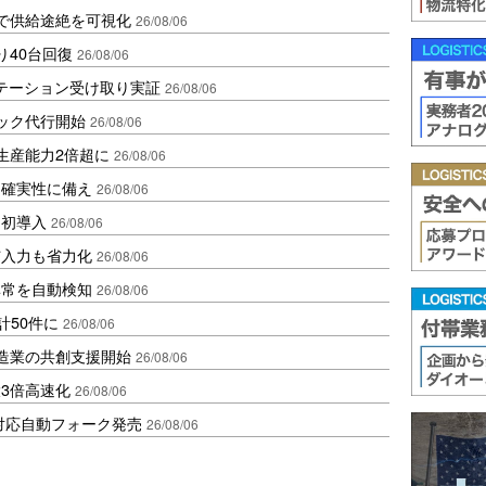
で供給途絶を可視化
26/08/06
り40台回復
26/08/06
ステーション受け取り実証
26/08/06
ラック代行開始
26/08/06
生産能力2倍超に
26/08/06
不確実性に備え
26/08/06
内初導入
26/08/06
与入力も省力化
26/08/06
異常を自動検知
26/08/06
計50件に
26/08/06
、製造業の共創支援開始
26/08/06
3倍高速化
26/08/06
ロ対応自動フォーク発売
26/08/06