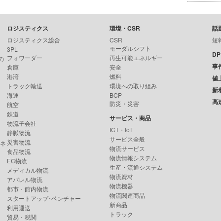
ロジスティクス
環境・CSR
話
ロジスティクス総合
CSR
短
モーダルシフト
3PL
D
フォワーダー
再生可能エネルギー
の
事
倉庫
安全
港湾
燃料
値
トラック輸送
環境への取り組み
新
海運
BCP
高
防災・災害
航空
鉄道
サービス・商品
物流子会社
ICT・IoT
静脈物流
サービス全般
災害物流
ンネ
物流サービス
食品物流
物流情報システム
EC物流
生産・流通システム
メディカル物流
物流資材
アパレル物流
物流機器
都市・館内物流
物流関連商品
スタートアップ･ベンチャー
新商品
利用運送
トラック
貿易・税関