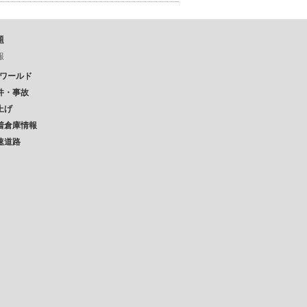
題
報
Pワールド
件・事故
上げ
着倉庫情報
速道路