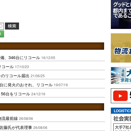
録
備、346台にリコール
16/12/05
リコール
17/10/23
台のリコール届出
21/06/25
2台に発火のおそれ、リコール
19/07/19
56台をリコール
24/12/16
中国物流最前線
26/08/06
io佐藤氏が代表理事
26/08/06