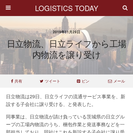
LOGISTICS TODAY
2019年11月29日
日立物流、日立ライフから工場
内物流を譲り受け
共有
ツイート
ピン
メール
日立物流は29日、日立ライフの流通サービス事業を、新
設する子会社に譲り受ける、と発表した。
同事業は、日立物流が請け負っている茨城県の日立グル
ープの工場内物流のうち、梱包作業と発送事務などを一
部担当しており、同社はこれを新設する子会社に譲り受