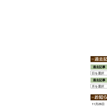
過去記事
過去記事
11月26日