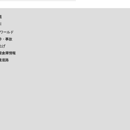
題
報
Pワールド
件・事故
上げ
着倉庫情報
速道路