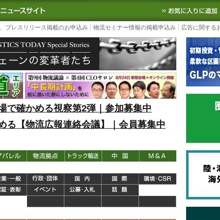
S TODAY｜国内最大の物流ニュースサイト
3PL, SCMなど国内外の最新の物流
、プレスリリース掲載のお申込み
物流セミナー情報の掲載申込み
広告に関する
場で確かめる視察第2弾｜参加募集中
める【物流広報連絡会議】｜会員募集中