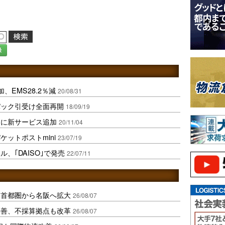
録
、EMS28.2％減
20/08/31
パック引受け全面再開
18/09/19
送に新サービス追加
20/11/04
ットポストmini
23/07/19
、｢DAISO｣で発売
22/07/11
、首都圏から名阪へ拡大
26/08/07
に改善、不採算拠点も改革
26/08/07