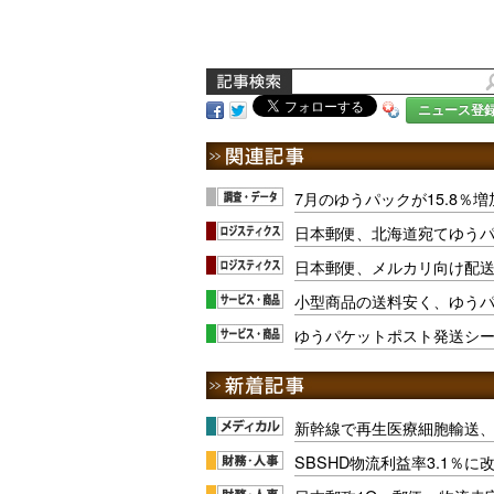
ニュース登
7月のゆうパックが15.8％増加
日本郵便、北海道宛てゆう
日本郵便、メルカリ向け配
小型商品の送料安く、ゆうパケ
ゆうパケットポスト発送シール
新幹線で再生医療細胞輸送
SBSHD物流利益率3.1％