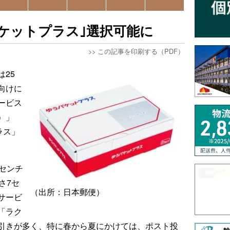
ケットプラス｣選択可能に
>>
この記事を印刷する（PDF）
25
向けに
ービス
）」
ラス」
センチ
さ7セ
（出所：日本郵便）
サービ
「ラク
引きが多く、特に春から夏にかけては、ポスト投