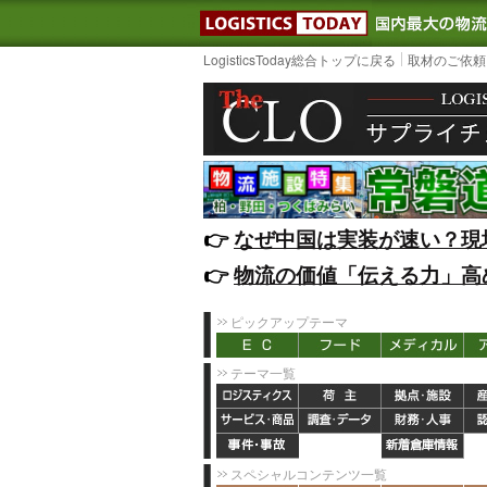
LOGISTIC
LogisticsToday総合トップに戻る
取材のご依頼
👉️
なぜ中国は実装が速い？現
👉️
物流の価値「伝える力」高
ピックアップテーマ
テーマ一覧
スペシャルコンテンツ一覧