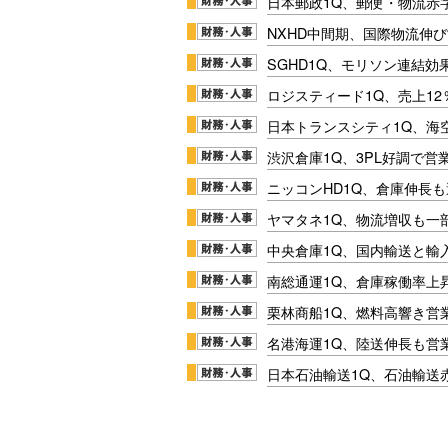
日本郵政1Q、郵便・物流赤
NXHD中間期、国際物流伸び
SGHD1Q、モリソン連結効
ロジスティード1Q、売上1
日本トランスシティ1Q、海
渋沢倉庫1Q、3PL好調で営
ニッコンHD1Q、倉庫伸長
ヤマタネ1Q、物流増収も一
中央倉庫1Q、国内輸送と輸
南総通運1Q、倉庫稼働率上
栗林商船1Q、燃料高響き営
名港海運1Q、陸送伸長も営業
日本石油輸送1Q、石油輸送