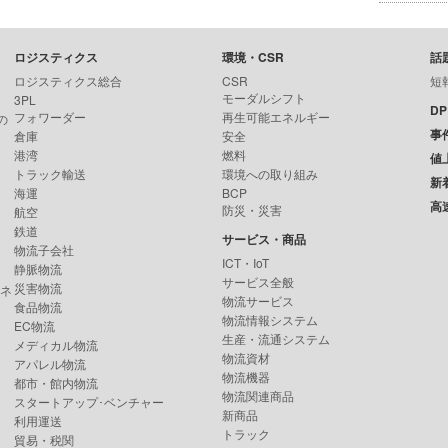
ロジスティクス
環境・CSR
話
ロジスティクス総合
CSR
短
モーダルシフト
3PL
D
フォワーダー
再生可能エネルギー
の
事
倉庫
安全
港湾
燃料
値
トラック輸送
環境への取り組み
新
海運
BCP
高
防災・災害
航空
鉄道
サービス・商品
物流子会社
ICT・IoT
静脈物流
サービス全般
災害物流
ンネ
物流サービス
食品物流
物流情報システム
EC物流
生産・流通システム
メディカル物流
物流資材
アパレル物流
物流機器
都市・館内物流
物流関連商品
スタートアップ･ベンチャー
新商品
利用運送
トラック
貿易・税関