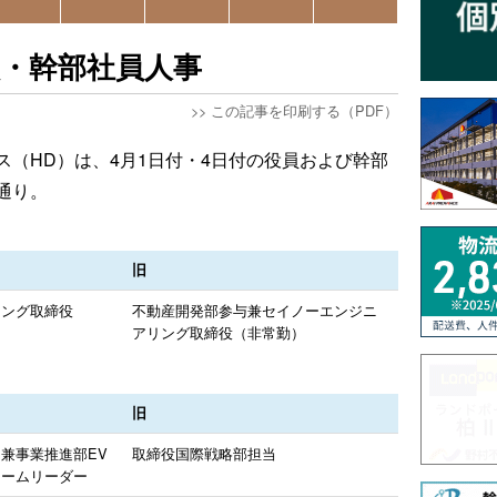
員・幹部社員人事
>>
この記事を印刷する（PDF）
ス（HD）は、4月1日付・4日付の役員および幹部
通り。
旧
リング取締役
不動産開発部参与兼セイノーエンジニ
アリング取締役（非常勤）
旧
兼事業推進部EV
取締役国際戦略部担当
チームリーダー