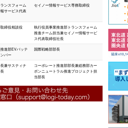
トランスフォーム
セイノー情報サービス専務取締役
情報サービス代表
ス取締役相談役
執行役員事業推進部トランスフォーム
推進チーム担当兼セイノー情報サービ
ス代表取締役社長
推進部EVバッテ
国際戦略部部長
メンバー
部長兼サスティナ
コーポレート推進部部長兼総務部カー
室長
ボンニュートラル推進プロジェクト担
当部長