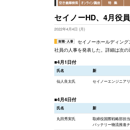
セイノーHD、4月役
2022年4月4日 (月)
セイノーホールディング
社員の人事を発表した。詳細は次の
■4月1日付
氏名
新
仙人良太氏
セイノーエンジニア
■4月4日付
氏名
新
丸田秀実氏
取締役国際戦略部担当
バッテリー物流推進