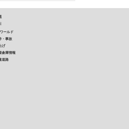
題
報
Pワールド
件・事故
上げ
着倉庫情報
速道路