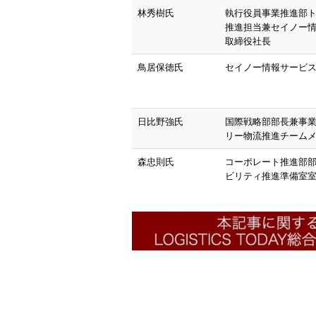
林秀樹氏
執行役員事業推進部
推進担当兼セイノー
取締役社長
鳥居保徳氏
セイノー情報サービ
日比野強氏
国際戦略部部長兼事業
リー物流推進チーム
森忠則氏
コーポレート推進部
ビリティ推進準備室