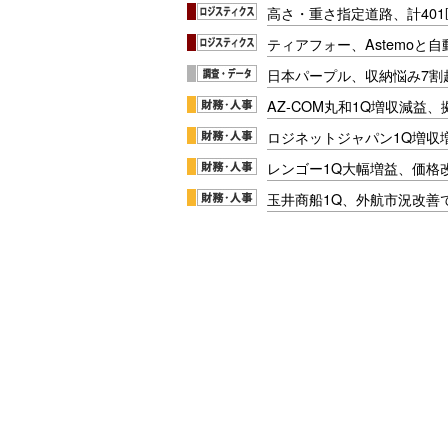
高さ・重さ指定道路、計40
ティアフォー、Astemoと自
日本パープル、収納悩み7割
AZ-COM丸和1Q増収減益
ロジネットジャパン1Q増収
レンゴー1Q大幅増益、価格
玉井商船1Q、外航市況改善