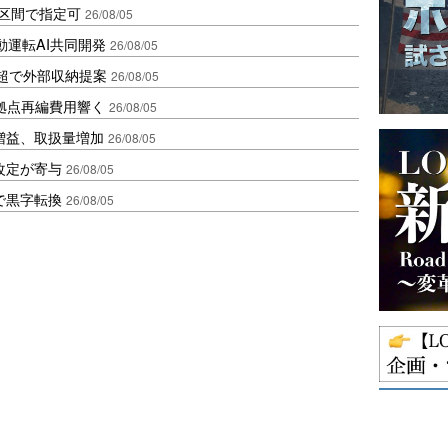
1区間で指定可
26/08/05
動運転AI共同開発
26/08/05
超で外部収納提案
26/08/05
、拠点再編費用響く
26/08/05
増益、取扱量増加
26/08/05
改定が寄与
26/08/05
で黒字転換
26/08/05