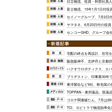
日立物流、役員・幹部社員人
富士物流、15年1月1日付役
セイノーグループ、7月2日
ヤマタネ、6月23日付の役
センコーGHD、グループ会
宅配の終点を再設計、住宅
阪急阪神不、北伊丹と京都
ハクオウロボティクス、エ
ブリヂストン、印事業30年
東洋製缶など9社、軟包装の
TOPPAN・東邦薬品、医薬
コロナ関連破たん、7月は26
TCI、ヨビトラで物流効率