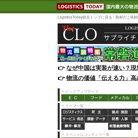
LOGISTIC
LogisticsToday総合トップに戻る
取材のご依頼
👉️
なぜ中国は実装が速い？現
👉️
物流の価値「伝える力」高
ピックアップテーマ
テーマ一覧
スペシャルコンテンツ一覧