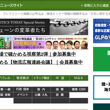
S TODAY｜国内最大の物流ニュースサイト
3PL, SCMなど国内外の最新の物流
、プレスリリース掲載のお申込み
物流セミナー情報の掲載申込み
広告に関する
場で確かめる視察第2弾｜参加募集中
める【物流広報連絡会議】｜会員募集中