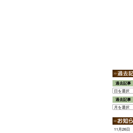
過去記事
過去記事
11月26日