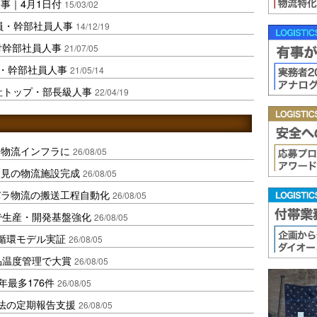
事｜4月1日付
15/03/02
員・幹部社員人事
14/12/19
付幹部社員人事
21/07/05
員・幹部社員人事
21/05/14
社トップ・部長級人事
22/04/19
を物流インフラに
26/08/05
伏見の物流施設完成
26/08/05
バラ物流の搬送工程自動化
26/08/05
で生産・開発基盤強化
26/08/05
循環モデル実証
26/08/05
品温度管理で大賞
26/08/05
年最多176件
26/08/05
化法の定期報告支援
26/08/05