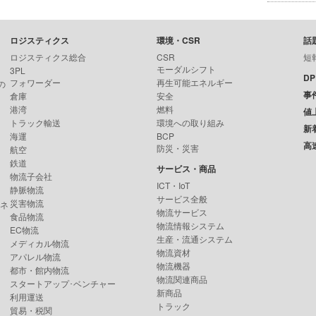
ロジスティクス
環境・CSR
話
ロジスティクス総合
CSR
短
モーダルシフト
3PL
D
フォワーダー
再生可能エネルギー
の
事
倉庫
安全
港湾
燃料
値
トラック輸送
環境への取り組み
新
海運
BCP
高
防災・災害
航空
鉄道
サービス・商品
物流子会社
ICT・IoT
静脈物流
サービス全般
災害物流
ンネ
物流サービス
食品物流
物流情報システム
EC物流
生産・流通システム
メディカル物流
物流資材
アパレル物流
物流機器
都市・館内物流
物流関連商品
スタートアップ･ベンチャー
新商品
利用運送
トラック
貿易・税関