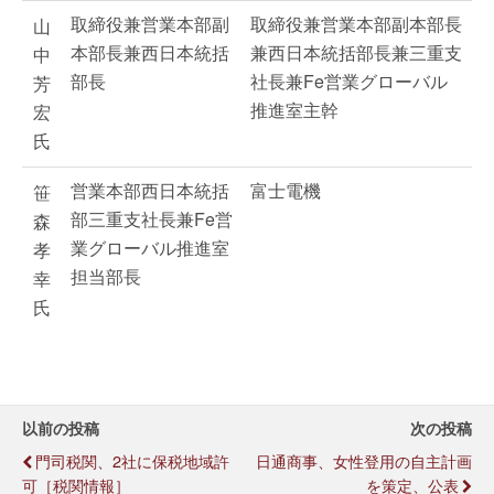
取締役兼営業本部副
取締役兼営業本部副本部長
山
本部長兼西日本統括
兼西日本統括部長兼三重支
中
部長
社長兼Fe営業グローバル
芳
推進室主幹
宏
氏
営業本部西日本統括
富士電機
笹
部三重支社長兼Fe営
森
業グローバル推進室
孝
担当部長
幸
氏
以前の投稿
次の投稿
門司税関、2社に保税地域許
日通商事、女性登用の自主計画
可［税関情報］
を策定、公表