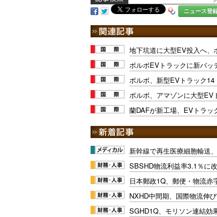
ニュース登
地下坑道に大型EV投入へ、
ボルボEVトラックに新バッテ
ボルボ、新型EVトラック1
ボルボ、アマゾンに大型EV
蘭DAFが新工場、EVトラ
新幹線で再生医療細胞輸送
SBSHD物流利益率3.1％
日本郵政1Q、郵便・物流赤
NXHD中間期、国際物流伸び
SGHD1Q、モリソン連結効