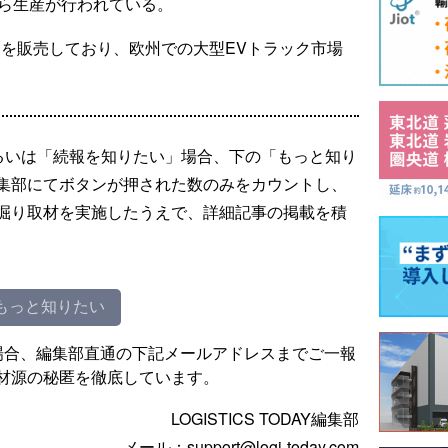
から生産が行われている。
クを販売しており、欧州での大型EVトラック市場
るいは「続報を知りたい」場合、下の「もっと知り
集部にてボタンが押された数のみをカウントし、
掘り取材を実施したうえで、詳細記事の掲載を積
もっと知りたい
場合、編集部直通の下記メールアドレスまでご一報
材源の秘匿を徹底しています。
LOGISTICS TODAY編集部
メール：support@logi-today.com