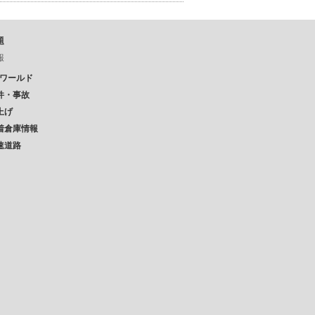
題
報
Pワールド
件・事故
上げ
着倉庫情報
速道路