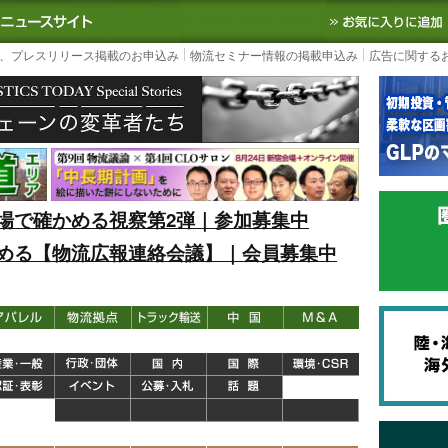
S TODAY｜国内最大の物流ニュースサイト
3PL, SCMなど国内外の最新の物流
、プレスリリース掲載のお申込み
物流セミナー情報の掲載申込み
広告に関する
場で確かめる視察第2弾｜参加募集中
める【物流広報連絡会議】｜会員募集中