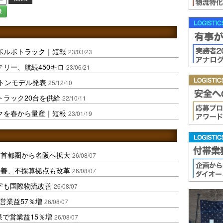
録
ボルボトラック｜短報
23/03/23
リー、航続450キロ
23/06/21
4トンモデル発表
25/12/10
トラック20台を供給
22/10/11
ックを春から量産｜短報
23/01/19
、首都圏から名阪へ拡大
26/08/07
に改善、不採算拠点も改革
26/08/07
字も国際物流改善
26/08/07
営業益57％増
26/08/07
果で営業益15％増
26/08/07