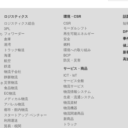
ロジスティクス
環境・CSR
話
ロジスティクス総合
CSR
短
モーダルシフト
3PL
D
フォワーダー
再生可能エネルギー
の
事
倉庫
安全
港湾
燃料
値
トラック輸送
環境への取り組み
新
海運
BCP
高
防災・災害
航空
鉄道
サービス・商品
物流子会社
ICT・IoT
静脈物流
サービス全般
災害物流
ンネ
物流サービス
食品物流
物流情報システム
EC物流
生産・流通システム
メディカル物流
物流資材
アパレル物流
物流機器
都市・館内物流
物流関連商品
スタートアップ･ベンチャー
新商品
利用運送
トラック
貿易・税関