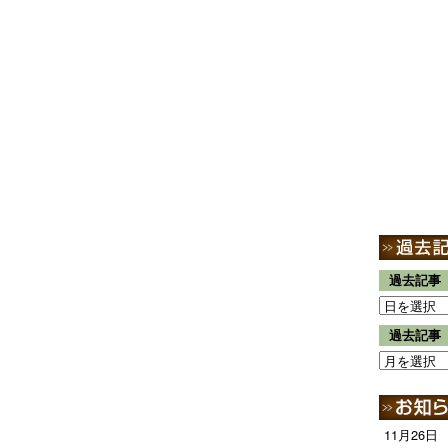
過去記事
過去記事
11月26日