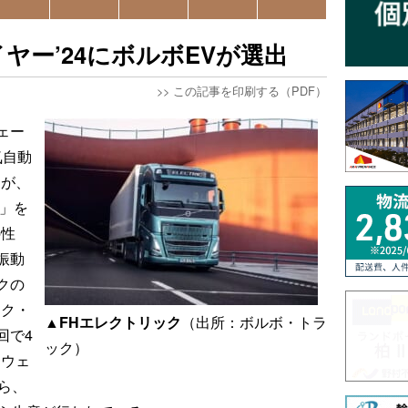
ヤー’24にボルボEVが選出
>>
この記事を印刷する（PDF）
ェー
気自動
」が、
4」を
の性
振動
クの
ック・
▲FHエレクトリック
（出所：ボルボ・トラ
回で4
ック）
スウェ
ら、