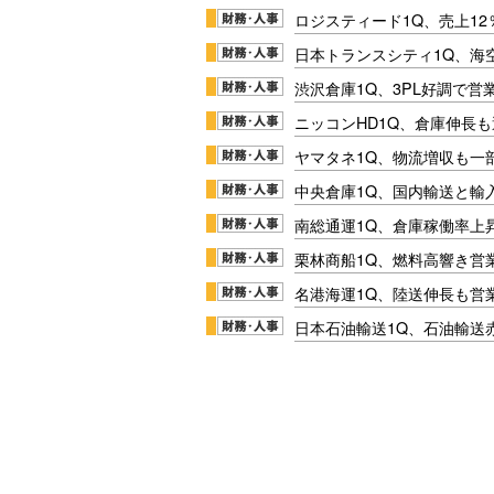
ロジスティード1Q、売上1
日本トランスシティ1Q、海
渋沢倉庫1Q、3PL好調で営
ニッコンHD1Q、倉庫伸長
ヤマタネ1Q、物流増収も一
中央倉庫1Q、国内輸送と輸
南総通運1Q、倉庫稼働率上
栗林商船1Q、燃料高響き営
名港海運1Q、陸送伸長も営業
日本石油輸送1Q、石油輸送