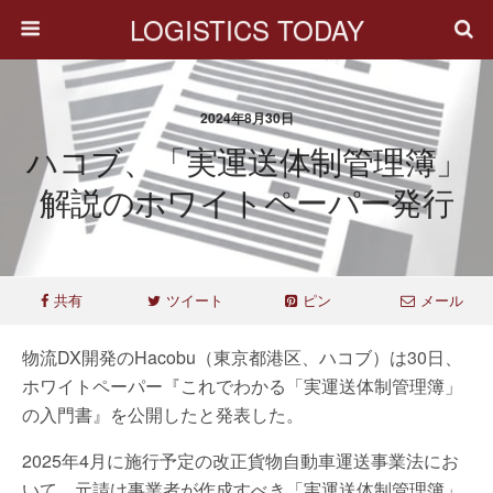
LOGISTICS TODAY
2024年8月30日
ハコブ、「実運送体制管理簿」
解説のホワイトペーパー発行
共有
ツイート
ピン
メール
物流DX開発のHacobu（東京都港区、ハコブ）は30日、
ホワイトペーパー『これでわかる「実運送体制管理簿」
の入門書』を公開したと発表した。
2025年4月に施行予定の改正貨物自動車運送事業法にお
いて、元請け事業者が作成すべき「実運送体制管理簿」