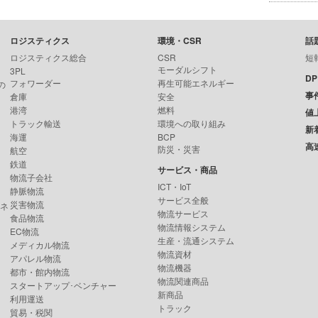
ロジスティクス
環境・CSR
話
ロジスティクス総合
CSR
短
モーダルシフト
3PL
D
フォワーダー
再生可能エネルギー
の
事
倉庫
安全
港湾
燃料
値
トラック輸送
環境への取り組み
新
海運
BCP
高
防災・災害
航空
鉄道
サービス・商品
物流子会社
ICT・IoT
静脈物流
サービス全般
災害物流
ンネ
物流サービス
食品物流
物流情報システム
EC物流
生産・流通システム
メディカル物流
物流資材
アパレル物流
物流機器
都市・館内物流
物流関連商品
スタートアップ･ベンチャー
新商品
利用運送
トラック
貿易・税関