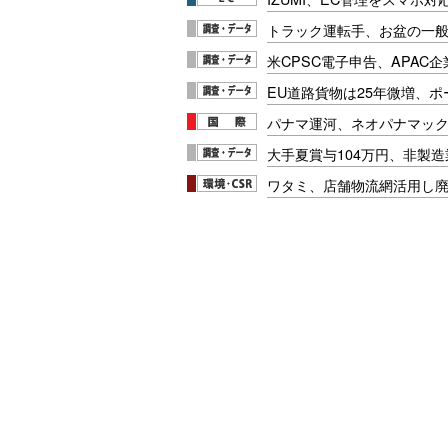
トラック運転手、お盆の一般車
米CPSC電子申告、APAC企
EU道路貨物は25年微増、
パナマ運河、ネオパナマッ
大手夏賞与104万円、非製
ワタミ、店舗物流網活用し