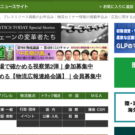
S TODAY｜国内最大の物流ニュースサイト
3PL, SCMなど国内外の最新の物流
、プレスリリース掲載のお申込み
物流セミナー情報の掲載申込み
広告に関する
場で確かめる視察第2弾｜参加募集中
める【物流広報連絡会議】｜会員募集中