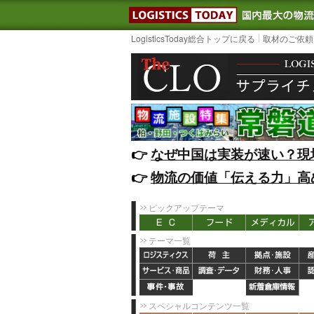
LOGISTIC
LogisticsToday総合トップに戻る
取材のご依頼
👉️
なぜ中国は実装が速い？現
👉️
物流の価値「伝える力」高
ピックアップテーマ
テーマ一覧
スペシャルコンテンツ一覧