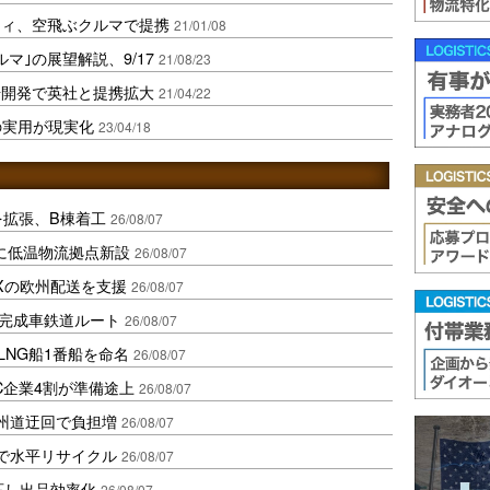
ティ、空飛ぶクルマで提携
21/01/08
マ｣の展望解説、9/17
21/08/23
場開発で英社と提携拡大
21/04/22
｣の実用が現実化
23/04/18
を拡張、B棟着工
26/08/07
に低温物流拠点新設
26/08/07
Xの欧州配送を支援
26/08/07
に完成車鉄道ルート
26/08/07
LNG船1番船を命名
26/08/07
C企業4割が準備途上
26/08/07
州道迂回で負担増
26/08/07
で水平リサイクル
26/08/07
対応し出品効率化
26/08/07