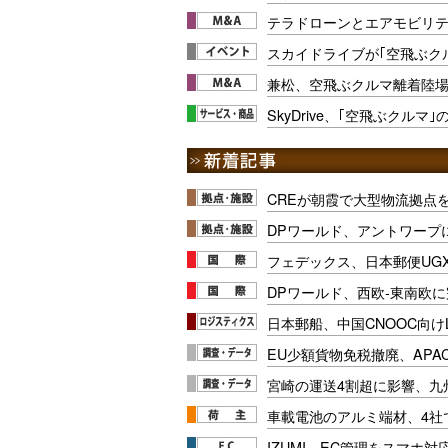
テラドローンとエアモビリ
スカイドライブが｢空飛ぶクル
兼松、空飛ぶクルマ離着陸
SkyDrive、｢空飛ぶクルマ
CREが朝霞で大型物流拠点
DPワールド、アントワープ
フェデックス、日本郵便UG
DPワールド、西欧-東南欧
日本郵船、中国CNOOC向け
EU少額貨物免税撤廃、APA
宮崎の運送4割超に影響、九
車載電池のアルミ端材、4社
IZUMI、EC管理をスマホ