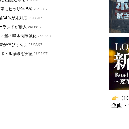
にヒヤリ94.5％
26/08/07
業64％が未対応
26/08/07
ポーランドが最大
26/08/07
クス船の喫水制限強化
26/08/07
造業が伸びけん引
26/08/07
廃ボトル循環を実証
26/08/07