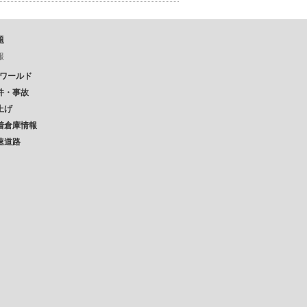
題
報
Pワールド
件・事故
上げ
着倉庫情報
速道路