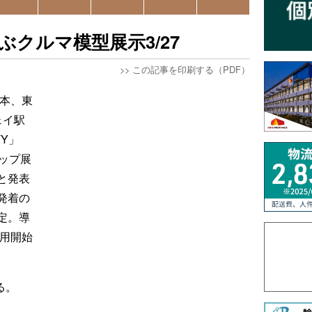
ぶクルマ模型展示3/27
>>
この記事を印刷する（PDF）
日本、東
ェイ駅
TY」
ップ展
と発表
発着の
定。導
商用開始
る。