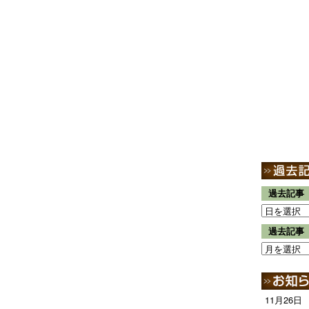
過去記事
過去記事
11月26日