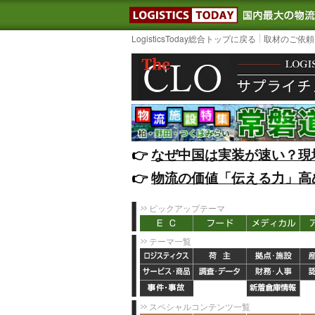
LOGISTIC
LogisticsToday総合トップに戻る
取材のご依頼
👉️
なぜ中国は実装が速い？現
👉️
物流の価値「伝える力」高
ピックアップテーマ
テーマ一覧
スペシャルコンテンツ一覧