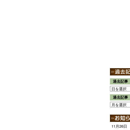
過去記事
過去記事
11月26日