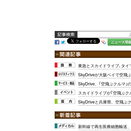
ニュース登
東急とスカイドライブ､タイ
SkyDriveが大阪ベイで空
SkyDrive、｢空飛ぶクルマ
スカイドライブが｢空飛ぶクル
SkyDriveと兵庫県、空飛
新幹線で再生医療細胞輸送