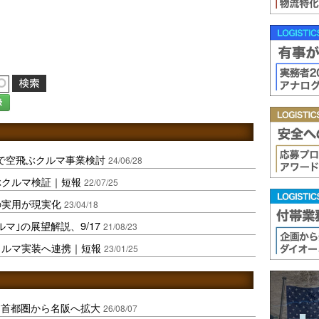
録
で空飛ぶクルマ事業検討
24/06/28
飛ぶクルマ検証｜短報
22/07/25
｣の実用が現実化
23/04/18
マ｣の展望解説、9/17
21/08/23
ぶクルマ実装へ連携｜短報
23/01/25
、首都圏から名阪へ拡大
26/08/07