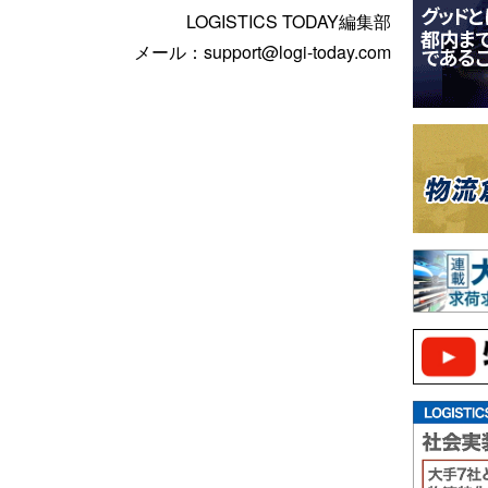
LOGISTICS TODAY編集部
メール：support@logi-today.com