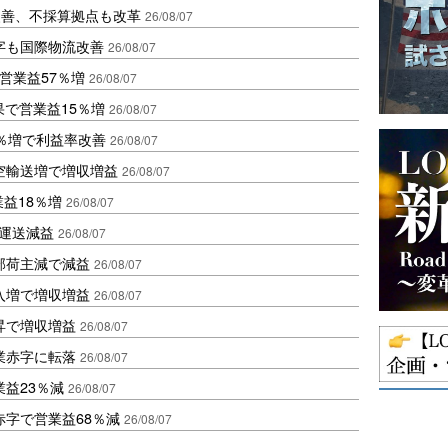
に改善、不採算拠点も改革
26/08/07
字も国際物流改善
26/08/07
営業益57％増
26/08/07
果で営業益15％増
26/08/07
2％増で利益率改善
26/08/07
空輸送増で増収増益
26/08/07
業益18％増
26/08/07
も運送減益
26/08/07
部荷主減で減益
26/08/07
入増で増収増益
26/08/07
昇で増収増益
26/08/07
業赤字に転落
26/08/07
益23％減
26/08/07
赤字で営業益68％減
26/08/07