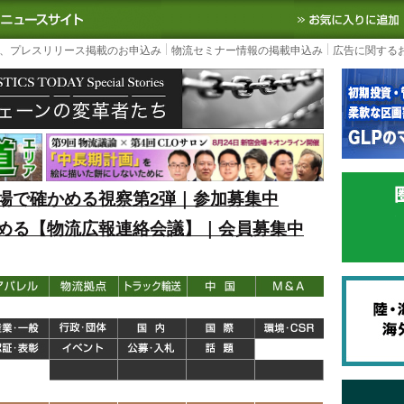
S TODAY｜国内最大の物流ニュースサイト
3PL, SCMなど国内外の最新の物流
、プレスリリース掲載のお申込み
物流セミナー情報の掲載申込み
広告に関する
場で確かめる視察第2弾｜参加募集中
める【物流広報連絡会議】｜会員募集中