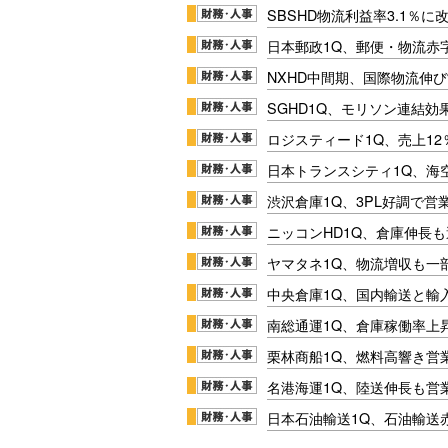
SBSHD物流利益率3.1％
日本郵政1Q、郵便・物流赤
NXHD中間期、国際物流伸び
SGHD1Q、モリソン連結効
ロジスティード1Q、売上1
日本トランスシティ1Q、海
渋沢倉庫1Q、3PL好調で営
ニッコンHD1Q、倉庫伸長
ヤマタネ1Q、物流増収も一
中央倉庫1Q、国内輸送と輸
南総通運1Q、倉庫稼働率上
栗林商船1Q、燃料高響き営
名港海運1Q、陸送伸長も営業
日本石油輸送1Q、石油輸送