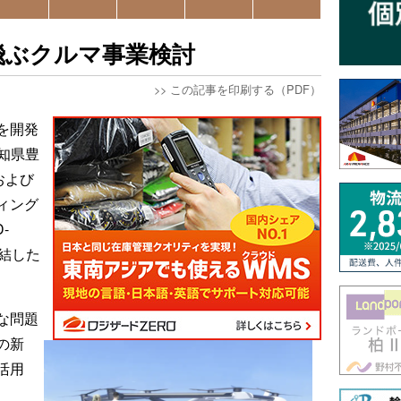
で空飛ぶクルマ事業検討
>>
この記事を印刷する（PDF）
を開発
愛知県豊
および
ィング
-
結した
な問題
の新
活用