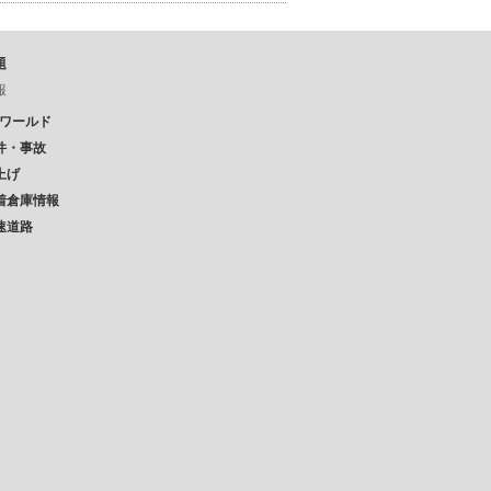
題
報
Pワールド
件・事故
上げ
着倉庫情報
速道路