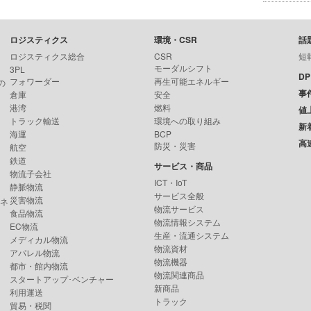
ロジスティクス
環境・CSR
話
ロジスティクス総合
CSR
短
モーダルシフト
3PL
D
フォワーダー
再生可能エネルギー
の
事
倉庫
安全
港湾
燃料
値
トラック輸送
環境への取り組み
新
海運
BCP
高
防災・災害
航空
鉄道
サービス・商品
物流子会社
ICT・IoT
静脈物流
サービス全般
災害物流
ンネ
物流サービス
食品物流
物流情報システム
EC物流
生産・流通システム
メディカル物流
物流資材
アパレル物流
物流機器
都市・館内物流
物流関連商品
スタートアップ･ベンチャー
新商品
利用運送
トラック
貿易・税関