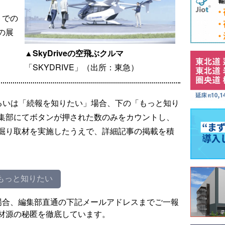
トでの
の展
▲SkyDriveの空飛ぶクルマ
「SKYDRIVE」（出所：東急）
るいは「続報を知りたい」場合、下の「もっと知り
集部にてボタンが押された数のみをカウントし、
掘り取材を実施したうえで、詳細記事の掲載を積
もっと知りたい
場合、編集部直通の下記メールアドレスまでご一報
材源の秘匿を徹底しています。