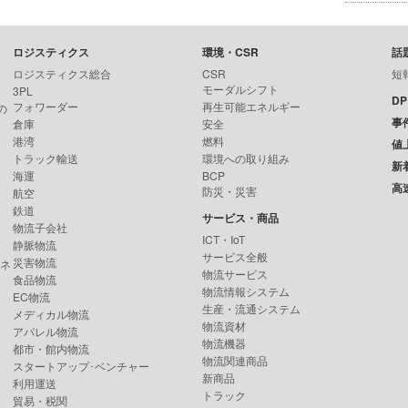
ロジスティクス
環境・CSR
話
ロジスティクス総合
CSR
短
モーダルシフト
3PL
D
フォワーダー
再生可能エネルギー
の
事
倉庫
安全
港湾
燃料
値
トラック輸送
環境への取り組み
新
海運
BCP
高
防災・災害
航空
鉄道
サービス・商品
物流子会社
ICT・IoT
静脈物流
サービス全般
災害物流
ンネ
物流サービス
食品物流
物流情報システム
EC物流
生産・流通システム
メディカル物流
物流資材
アパレル物流
物流機器
都市・館内物流
物流関連商品
スタートアップ･ベンチャー
新商品
利用運送
トラック
貿易・税関