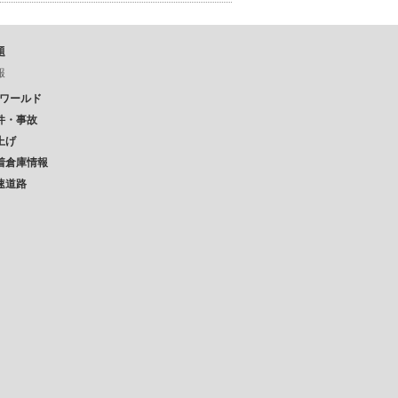
題
報
Pワールド
件・事故
上げ
着倉庫情報
速道路