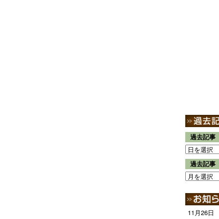
過去記事
過去記事
11月26日