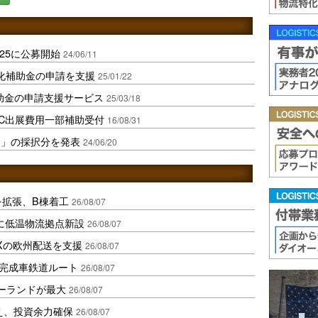
25に公募開始
24/06/11
成長加速化補助金の申請を支援
25/01/22
助金の申請支援サービス
25/03/18
C出展費用一部補助受付
16/08/31
金」の採択分を発表
24/06/20
を拡張、B棟着工
26/08/07
に低温物流拠点新設
26/08/07
Xの欧州配送を支援
26/08/07
に完成車鉄道ルート
26/08/07
ポーランドが最大
26/08/07
え、投資余力確保
26/08/07