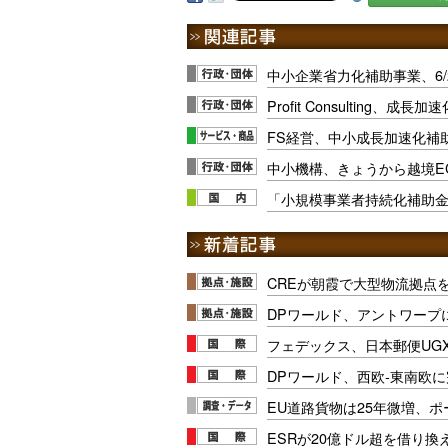
中小企業省力化補助事業、6/
Profit Consulting、
FS経営、中小成長加速化補
中小機構、きょうから越境E
「小規模事業者持続化補助
CREが朝霞で大型物流拠点
DPワールド、アントワープ
フェデックス、日本郵便UG
DPワールド、西欧-東南欧
EU道路貨物は25年微増、
ESRが20億ドル超を借り換