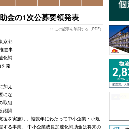
助金の1次公募要領発表
>>
この記事を印刷する（PDF）
東京都
推進事
速化補
領を発
に加え
要にな
の取組
販路開
支援を実施し、複数年にわたって中小企業・小規
援する事業。 中小企業成長加速化補助金は将来の