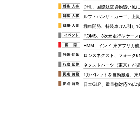
DHL、国際航空貨物追い風に
ルフトハンザ・カーゴ、上期E
極東開発、特装車けん引し1
ROMS、3次元走行型ケー
HMM、インド-東アフリカ航
ロジスネクスト、フォーク6
ネクストハーツ（東京）が
1万パレットを自動搬送、東
日本GLP、重量物対応の広