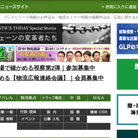
S TODAY｜国内最大の物流ニュースサイト
3PL, SCMなど国内外の最新の物流
、プレスリリース掲載のお申込み
物流セミナー情報の掲載申込み
広告に関する
場で確かめる視察第2弾｜参加募集中
める【物流広報連絡会議】｜会員募集中