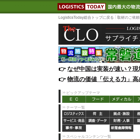
LOGISTIC
LogisticsToday総合トップに戻る
取材のご依頼
👉️
なぜ中国は実装が速い？現
👉️
物流の価値「伝える力」高
ピックアップテーマ
テーマ一覧
スペシャルコンテンツ一覧