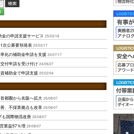
録
助金の申請支援サービス
25/03/18
1次公募要領発表
25/03/17
効率化の補助金申請を支援
24/07/17
、交付申請を受け付け
24/06/27
投資補助金で申請支援
25/02/04
、首都圏から名阪へ拡大
26/08/07
に改善、不採算拠点も改革
26/08/07
字も国際物流改善
26/08/07
営業益57％増
26/08/07