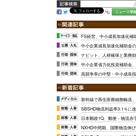
ニュース登
FS経営、中小成長加速化補
中小企業成長加速化補助金の
ナビット、人材確保と業務
中小企業省力化投資補助金
高競争率の中堅・中小成長
新幹線で再生医療細胞輸送
SBSHD物流利益率3.1％
日本郵政1Q、郵便・物流赤
NXHD中間期、国際物流伸び