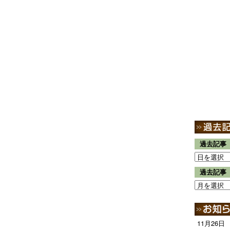
過去記事
過去記事
11月26日