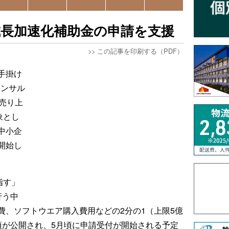
ting、成長加速化補助金の申請を支援
>>
この記事を印刷する（PDF）
手掛け
トコンサル
売り上
象とし
中小企
開始し
指す」
行う中
費、ソフトウエア購入費用などの2分の1（上限5億
項が公開され、5月頃に申請受付が開始される予定