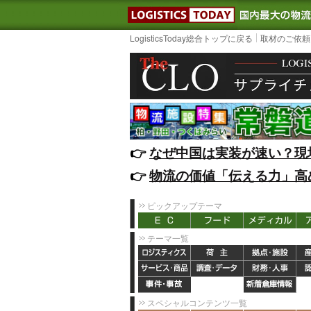
LOGISTIC
LogisticsToday総合トップに戻る
取材のご依頼
👉️
なぜ中国は実装が速い？現
👉️
物流の価値「伝える力」高
ピックアップテーマ
テーマ一覧
スペシャルコンテンツ一覧