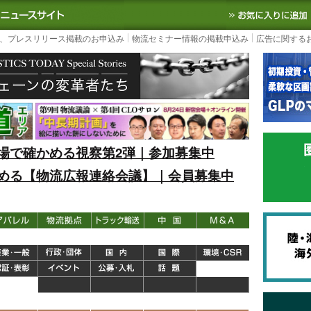
S TODAY｜国内最大の物流ニュースサイト
3PL, SCMなど国内外の最新の物流
、プレスリリース掲載のお申込み
物流セミナー情報の掲載申込み
広告に関する
場で確かめる視察第2弾｜参加募集中
める【物流広報連絡会議】｜会員募集中