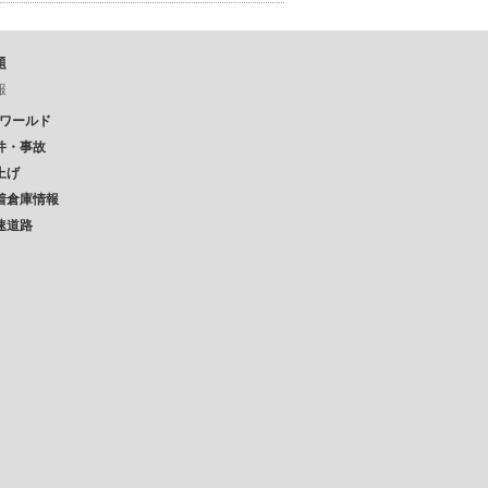
題
報
Pワールド
件・事故
上げ
着倉庫情報
速道路