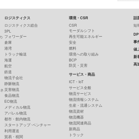
ロジスティクス
環境・CSR
話
ロジスティクス総合
CSR
短
モーダルシフト
3PL
D
フォワーダー
再生可能エネルギー
の
事
倉庫
安全
港湾
燃料
値
トラック輸送
環境への取り組み
新
海運
BCP
高
防災・災害
航空
鉄道
サービス・商品
物流子会社
ICT・IoT
静脈物流
サービス全般
災害物流
ンネ
物流サービス
食品物流
物流情報システム
EC物流
生産・流通システム
メディカル物流
物流資材
アパレル物流
物流機器
都市・館内物流
物流関連商品
スタートアップ･ベンチャー
新商品
利用運送
トラック
貿易・税関