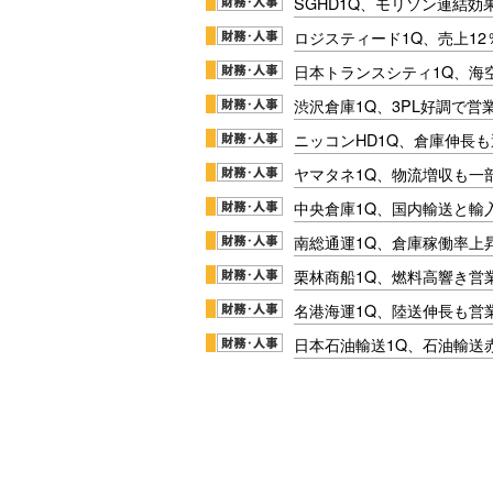
SGHD1Q、モリソン連結効
ロジスティード1Q、売上1
日本トランスシティ1Q、海
渋沢倉庫1Q、3PL好調で営
ニッコンHD1Q、倉庫伸長
ヤマタネ1Q、物流増収も一
中央倉庫1Q、国内輸送と輸
南総通運1Q、倉庫稼働率上
栗林商船1Q、燃料高響き営
名港海運1Q、陸送伸長も営業
日本石油輸送1Q、石油輸送