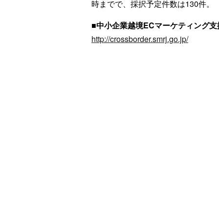
時までで、採択予定件数は130件。
■中小企業越境ECマーケティング
http://crossborder.smrj.go.jp/