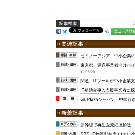
ニュース登
セイノーアジア、中小企業
東京都、運送事業者向けハ
12/05/28
関通、ITツールが中小企業
IT補助金導入支援事業者に採
GL-Plazaジャパン、中国
新幹線で再生医療細胞輸送
SBSHD物流利益率3.1％