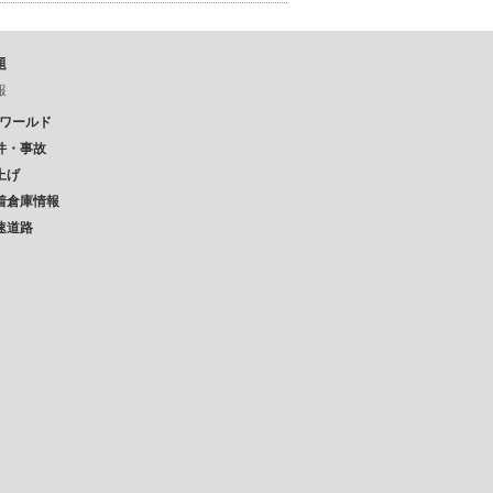
題
報
Pワールド
件・事故
上げ
着倉庫情報
速道路