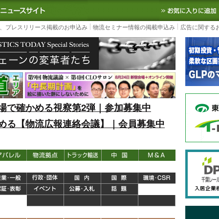
S TODAY｜国内最大の物流ニュースサイト
3PL, SCMなど国内外の最新の物流
、プレスリリース掲載のお申込み
物流セミナー情報の掲載申込み
広告に関する
場で確かめる視察第2弾｜参加募集中
める【物流広報連絡会議】｜会員募集中