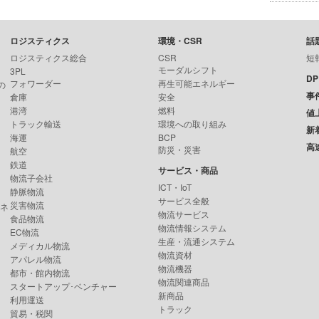
ロジスティクス
環境・CSR
話
ロジスティクス総合
CSR
短
モーダルシフト
3PL
D
フォワーダー
再生可能エネルギー
の
事
倉庫
安全
港湾
燃料
値
トラック輸送
環境への取り組み
新
海運
BCP
高
防災・災害
航空
鉄道
サービス・商品
物流子会社
ICT・IoT
静脈物流
サービス全般
災害物流
ンネ
物流サービス
食品物流
物流情報システム
EC物流
生産・流通システム
メディカル物流
物流資材
アパレル物流
物流機器
都市・館内物流
物流関連商品
スタートアップ･ベンチャー
新商品
利用運送
トラック
貿易・税関