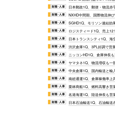
日本郵政1Q、郵便・物流赤
NXHD中間期、国際物流伸び
SGHD1Q、モリソン連結効
ロジスティード1Q、売上1
日本トランスシティ1Q、海
渋沢倉庫1Q、3PL好調で営
ニッコンHD1Q、倉庫伸長
ヤマタネ1Q、物流増収も一
中央倉庫1Q、国内輸送と輸
南総通運1Q、倉庫稼働率上
栗林商船1Q、燃料高響き営
名港海運1Q、陸送伸長も営業
日本石油輸送1Q、石油輸送