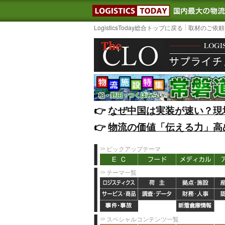
LOGISTIC
LogisticsToday総合トップに戻る
取材のご依頼
👉️
なぜ中国は実装が速い？現
👉️
物流の価値「伝える力」高
ピックアップテーマ
テーマ一覧
スペシャルコンテンツ一覧