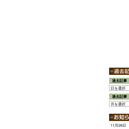
過去記事
過去記事
11月26日