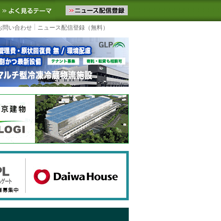
ニュースをお届けします。物流ニュースメール配信を登録すると、平日
お気に入りに追加
よく見るテーマ
お問い合わせ
ニュース配信登録（無料）