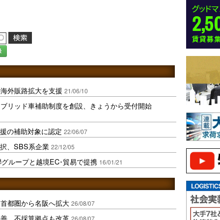
録
の海外販路拡大を支援
21/06/10
イブリッド車補助制度を創設、きょうから受付開始
支援の補助対象に認定
22/06/07
択、SBS系企業
22/12/05
百聯グループと越境EC･貿易で提携
16/01/21
、首都圏から名阪へ拡大
26/08/07
に改善、不採算拠点も改革
26/08/07