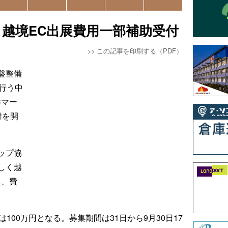
越境EC出展費用一部補助受付
>>
この記事を印刷する（PDF）
盤整備
を行う中
Cマー
付を開
ップ協
しく越
し、費
100万円となる。募集期間は31日から9月30日17