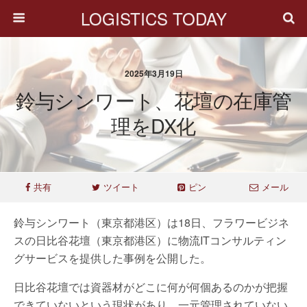
LOGISTICS TODAY
2025年3月19日
鈴与シンワート、花壇の在庫管
理をDX化
共有
ツイート
ピン
メール
鈴与シンワート（東京都港区）は18日、フラワービジネ
スの日比谷花壇（東京都港区）に物流ITコンサルティン
グサービスを提供した事例を公開した。
日比谷花壇では資器材がどこに何が何個あるのかが把握
できていないという現状があり、一元管理されていない