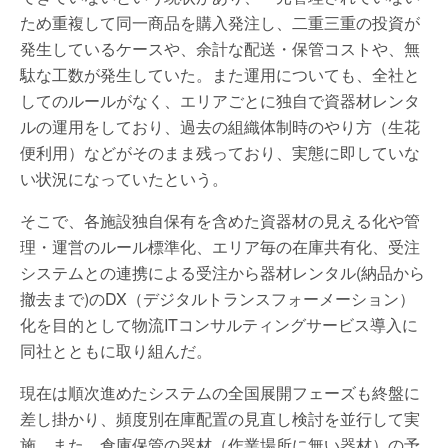
ため重複して同一商品を購入発注し、二重三重の投資が
発生しているケースや、余計な配送・保管コストや、無
駄な工数が発生していた。また運用についても、全社と
してのルールがなく、エリアごとに独自で資器材レンタ
ルの運用をしており、過去の組織体制時のやり方（生花
便利用）などがそのまま残っており、実態に即していな
い状況になっていたという。
そこで、各施設独自保有を含めた資器材の見える化や管
理・運営のルール標準化、エリア毎の在庫共有化、受注
システムとの連携による受注から器材レンタル(納品から
撤去まで)のDX（デジタルトランスフォーメーション）
化を目的として物流ITコンサルティングサービス導入に
同社とともに取り組んだ。
現在は順次進めたシステムの全国展開フェーズも終盤に
差し掛かり、頻度別在庫配置の見直し検討を並行して実
施。また、倉庫保管の器材（作業場所に無い器材）の予