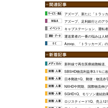
アズープ、新たに「トラッカ
アズープ、足利銀行とのア
キャブステーション、運転
運送業者の一番の悩みは人
Azoop、「トラッカーズ」
新幹線で再生医療細胞輸送
SBSHD物流利益率3.1％
日本郵政1Q、郵便・物流赤
NXHD中間期、国際物流伸び
SGHD1Q、モリソン連結効
ロジスティード1Q、売上1