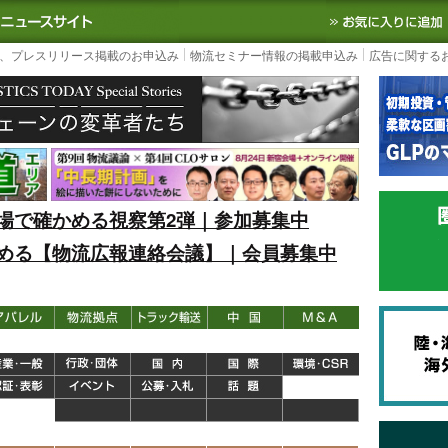
S TODAY｜国内最大の物流ニュースサイト
3PL, SCMなど国内外の最新の物流
、プレスリリース掲載のお申込み
物流セミナー情報の掲載申込み
広告に関する
場で確かめる視察第2弾｜参加募集中
める【物流広報連絡会議】｜会員募集中