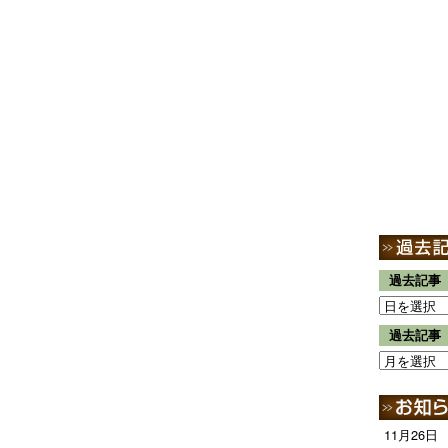
過去記事
過去記事
11月26日