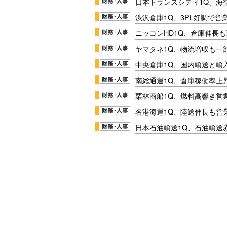
日本トランスシティ1Q、海
渋沢倉庫1Q、3PL好調で営
ニッコンHD1Q、倉庫伸長
ヤマタネ1Q、物流増収も一
中央倉庫1Q、国内輸送と輸
南総通運1Q、倉庫稼働率上
栗林商船1Q、燃料高響き営
名港海運1Q、陸送伸長も営業
日本石油輸送1Q、石油輸送