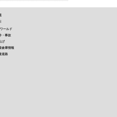
題
報
Pワールド
件・事故
上げ
着倉庫情報
速道路