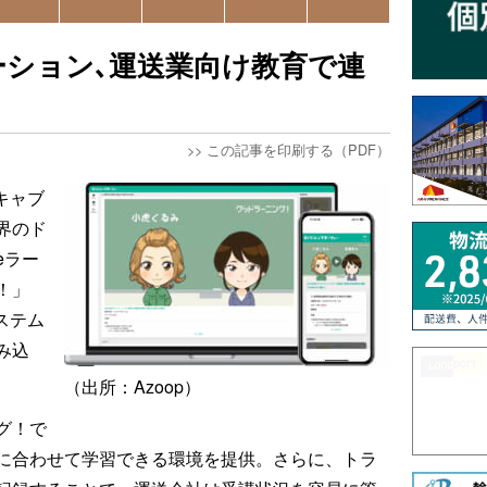
テーション､運送業向け教育で連
>>
この記事を印刷する（PDF）
キャブ
界のド
eラー
！」
ステム
み込
（出所：Azoop）
グ！で
に合わせて学習できる環境を提供。さらに、トラ