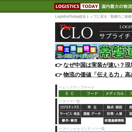
LOGISTIC
LogisticsToday総合トップに戻る
取材のご依頼
👉️
なぜ中国は実装が速い？現
👉️
物流の価値「伝える力」高
ピックアップテーマ
テーマ一覧
スペシャルコンテンツ一覧