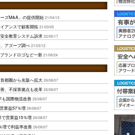
ーズM&A」の提供開始
21/04/13
ライアンスで顧客開拓
21/03/05
者安全教育システム訴求
22/06/17
材、アズープ調べ
21/03/12
のブランドロゴなど一新
21/06/24
、首都圏から名阪へ拡大
26/08/07
に改善、不採算拠点も改革
26/08/07
字も国際物流改善
26/08/07
営業益57％増
26/08/07
果で営業益15％増
26/08/07
2％増で利益率改善
26/08/07