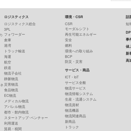
ロジスティクス
環境・CSR
話
ロジスティクス総合
CSR
短
モーダルシフト
3PL
D
フォワーダー
再生可能エネルギー
の
事
倉庫
安全
港湾
燃料
値
トラック輸送
環境への取り組み
新
海運
BCP
高
防災・災害
航空
鉄道
サービス・商品
物流子会社
ICT・IoT
静脈物流
サービス全般
災害物流
ンネ
物流サービス
食品物流
物流情報システム
EC物流
生産・流通システム
メディカル物流
物流資材
アパレル物流
物流機器
都市・館内物流
物流関連商品
スタートアップ･ベンチャー
新商品
利用運送
トラック
貿易・税関