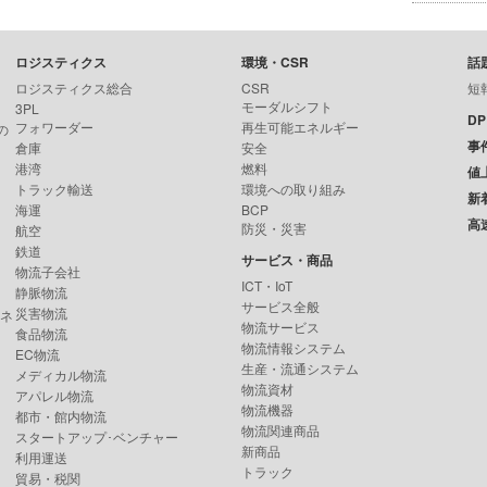
ロジスティクス
環境・CSR
話
ロジスティクス総合
CSR
短
モーダルシフト
3PL
D
フォワーダー
再生可能エネルギー
の
事
倉庫
安全
港湾
燃料
値
トラック輸送
環境への取り組み
新
海運
BCP
高
防災・災害
航空
鉄道
サービス・商品
物流子会社
ICT・IoT
静脈物流
サービス全般
災害物流
ンネ
物流サービス
食品物流
物流情報システム
EC物流
生産・流通システム
メディカル物流
物流資材
アパレル物流
物流機器
都市・館内物流
物流関連商品
スタートアップ･ベンチャー
新商品
利用運送
トラック
貿易・税関