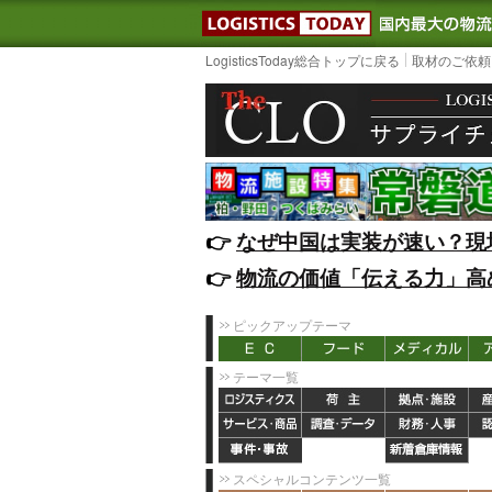
LOGISTIC
LogisticsToday総合トップに戻る
取材のご依頼
👉️
なぜ中国は実装が速い？現
👉️
物流の価値「伝える力」高
ピックアップテーマ
テーマ一覧
スペシャルコンテンツ一覧