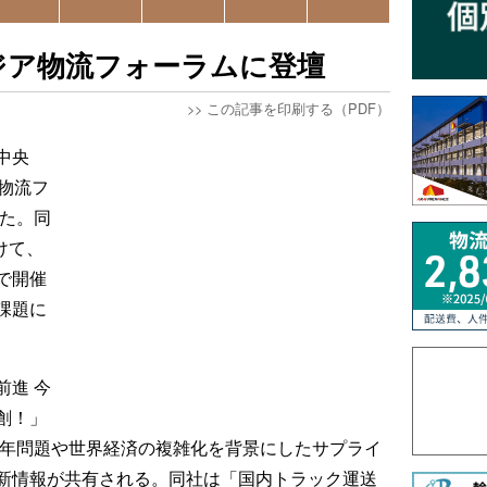
ジア物流フォーラムに登壇
>>
この記事を印刷する（PDF）
中央
物流フ
した。同
けて、
で開催
課題に
前進 今
創！」
4年問題や世界経済の複雑化を背景にしたサプライ
新情報が共有される。同社は「国内トラック運送