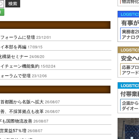
録
ベフォーラムに登壇
23/12/01
ライ本部を再編
17/09/15
化構築セミナー
24/06/20
ライチェーン機能集約
15/02/24
フォーラムで登壇
23/12/06
、首都圏から名阪へ拡大
26/08/07
に改善、不採算拠点も改革
26/08/07
字も国際物流改善
26/08/07
営業益57％増
26/08/07