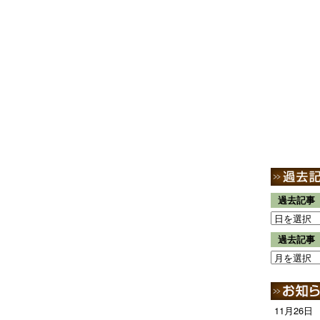
過去記事
過去記事
11月26日