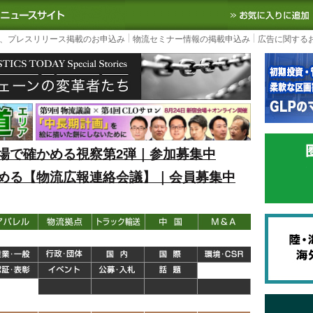
S TODAY｜国内最大の物流ニュースサイト
3PL, SCMなど国内外の最新の物流
、プレスリリース掲載のお申込み
物流セミナー情報の掲載申込み
広告に関する
場で確かめる視察第2弾｜参加募集中
める【物流広報連絡会議】｜会員募集中