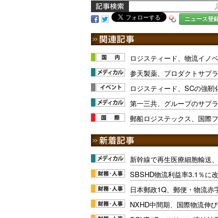
ニュース登
ロジスティード、物流イノ
参天製薬、プロダクトサプ
ロジスティード、SCの強靭
第一三共、グループのサプ
郵船ロジステックス、国際
新幹線で再生医療細胞輸送
SBSHD物流利益率3.1％
日本郵政1Q、郵便・物流赤
NXHD中間期、国際物流伸び