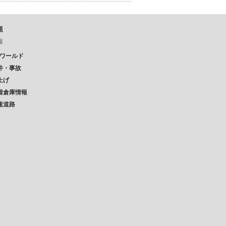
題
報
Pワールド
件・事故
上げ
着倉庫情報
速道路