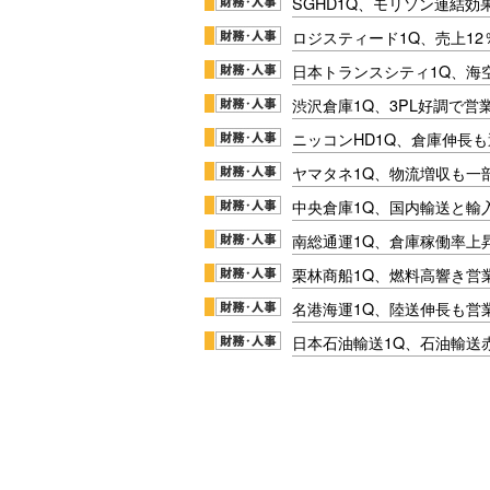
SGHD1Q、モリソン連結効
ロジスティード1Q、売上1
日本トランスシティ1Q、海
渋沢倉庫1Q、3PL好調で営
ニッコンHD1Q、倉庫伸長
ヤマタネ1Q、物流増収も一
中央倉庫1Q、国内輸送と輸
南総通運1Q、倉庫稼働率上
栗林商船1Q、燃料高響き営
名港海運1Q、陸送伸長も営業
日本石油輸送1Q、石油輸送