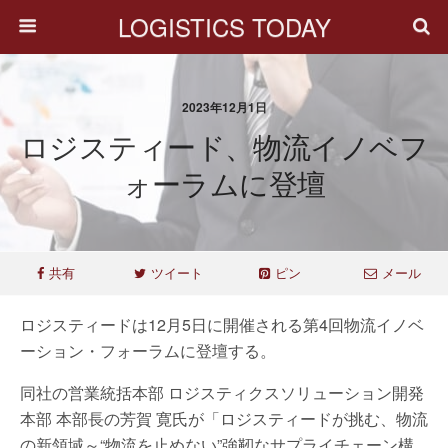
LOGISTICS TODAY
2023年12月1日
ロジスティード、物流イノベフ
ォーラムに登壇
共有
ツイート
ピン
メール
ロジスティードは12月5日に開催される第4回物流イノベ
ーション・フォーラムに登壇する。
同社の営業統括本部 ロジスティクスソリューション開発
本部 本部長の芳賀 寛氏が「ロジスティードが挑む、物流
の新領域～“物流を止めない”強靭なサプライチェーン構