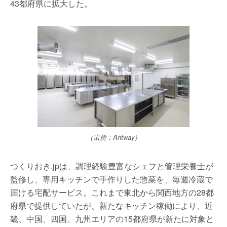
43都府県に拡大した。
（出所：Antway）
つくりおき.jpは、調理経験豊富なシェフと管理栄養士が
監修し、専用キッチンで手作りした惣菜を、毎週冷蔵で
届ける宅配サービス。これまで東北から関西地方の28都
府県で提供していたが、新たなキッチン稼働により、近
畿、中国、四国、九州エリアの15都府県が新たに対象と