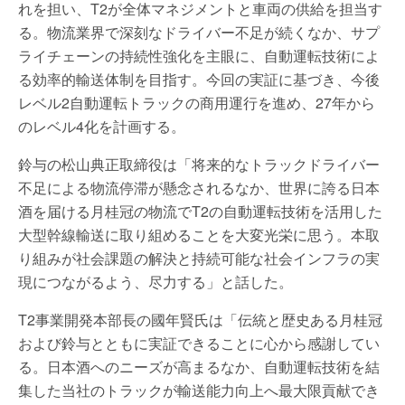
れを担い、T2が全体マネジメントと車両の供給を担当す
る。物流業界で深刻なドライバー不足が続くなか、サプ
ライチェーンの持続性強化を主眼に、自動運転技術によ
る効率的輸送体制を目指す。今回の実証に基づき、今後
レベル2自動運転トラックの商用運行を進め、27年から
のレベル4化を計画する。
鈴与の松山典正取締役は「将来的なトラックドライバー
不足による物流停滞が懸念されるなか、世界に誇る日本
酒を届ける月桂冠の物流でT2の自動運転技術を活用した
大型幹線輸送に取り組めることを大変光栄に思う。本取
り組みが社会課題の解決と持続可能な社会インフラの実
現につながるよう、尽力する」と話した。
T2事業開発本部長の國年賢氏は「伝統と歴史ある月桂冠
および鈴与とともに実証できることに心から感謝してい
る。日本酒へのニーズが高まるなか、自動運転技術を結
集した当社のトラックが輸送能力向上へ最大限貢献でき