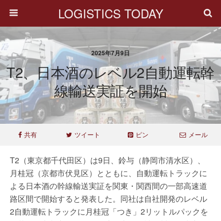
LOGISTICS TODAY
2025年7月9日
T2、日本酒のレベル2自動運転幹
線輸送実証を開始
共有
ツイート
ピン
メール
T2（東京都千代田区）は9日、鈴与（静岡市清水区）、
月桂冠（京都市伏見区）とともに、自動運転トラックに
よる日本酒の幹線輸送実証を関東・関西間の一部高速道
路区間で開始すると発表した。同社は自社開発のレベル
2自動運転トラックに月桂冠「つき」2リットルパックを