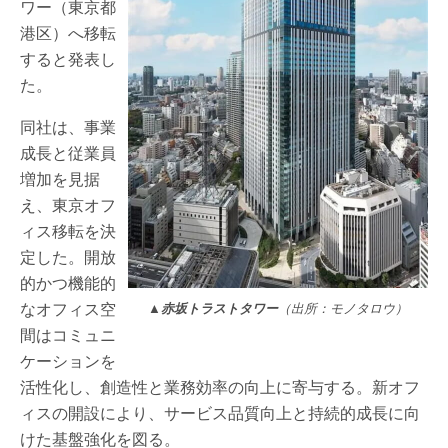
ワー（東京都
港区）へ移転
すると発表し
た。
同社は、事業
成長と従業員
増加を見据
え、東京オフ
ィス移転を決
定した。開放
的かつ機能的
なオフィス空
▲赤坂トラストタワー
（出所：モノタロウ）
間はコミュニ
ケーションを
活性化し、創造性と業務効率の向上に寄与する。新オフ
ィスの開設により、サービス品質向上と持続的成長に向
けた基盤強化を図る。