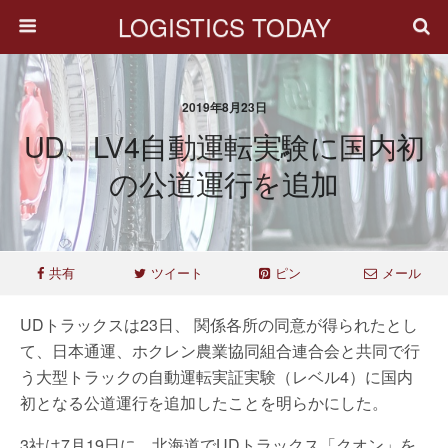
LOGISTICS TODAY
2019年8月23日
UD、LV4自動運転実験に国内初
の公道運行を追加
共有
ツイート
ピン
メール
UDトラックスは23日、 関係各所の同意が得られたとし
て、日本通運、ホクレン農業協同組合連合会と共同で行
う大型トラックの自動運転実証実験（レベル4）に国内
初となる公道運行を追加したことを明らかにした。
3社は7月19日に、北海道でUDトラックス「クオン」を