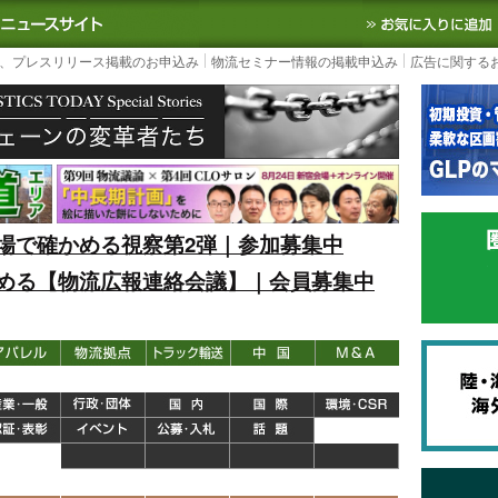
S TODAY｜国内最大の物流ニュースサイト
3PL, SCMなど国内外の最新の物流
、プレスリリース掲載のお申込み
物流セミナー情報の掲載申込み
広告に関する
場で確かめる視察第2弾｜参加募集中
める【物流広報連絡会議】｜会員募集中