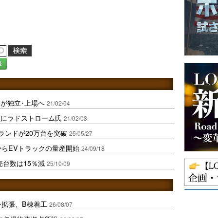
録
が独立･上場へ
21/02/04
員にラドストローム氏
21/02/03
ランドが20万台を突破
25/05/27
からEVトラックの量産開始
24/09/18
売台数は15％減
25/10/09
を拡張、B棟着工
26/08/07