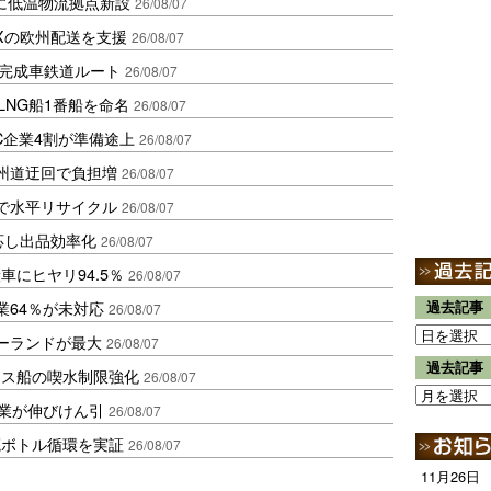
に低温物流拠点新設
26/08/07
Xの欧州配送を支援
26/08/07
に完成車鉄道ルート
26/08/07
LNG船1番船を命名
26/08/07
C企業4割が準備途上
26/08/07
州道迂回で負担増
26/08/07
で水平リサイクル
26/08/07
対応し出品効率化
26/08/07
にヒヤリ94.5％
26/08/07
業64％が未対応
過去記事
26/08/07
ポーランドが最大
26/08/07
過去記事
クス船の喫水制限強化
26/08/07
造業が伸びけん引
26/08/07
廃ボトル循環を実証
26/08/07
11月26日