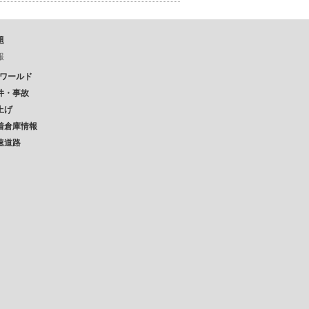
題
報
Pワールド
件・事故
上げ
着倉庫情報
速道路