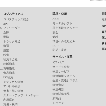
ロジスティクス
環境・CSR
話
ロジスティクス総合
CSR
短
モーダルシフト
3PL
D
フォワーダー
再生可能エネルギー
の
事
倉庫
安全
港湾
燃料
値
トラック輸送
環境への取り組み
新
海運
BCP
高
防災・災害
航空
鉄道
サービス・商品
物流子会社
ICT・IoT
静脈物流
サービス全般
災害物流
ンネ
物流サービス
食品物流
物流情報システム
EC物流
生産・流通システム
メディカル物流
物流資材
アパレル物流
物流機器
都市・館内物流
物流関連商品
スタートアップ･ベンチャー
新商品
利用運送
トラック
貿易・税関