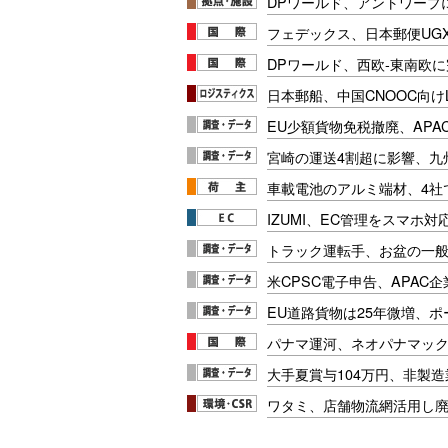
DPワールド、アントワープ
フェデックス、日本郵便UG
DPワールド、西欧-東南欧
日本郵船、中国CNOOC向け
EU少額貨物免税撤廃、APA
宮崎の運送4割超に影響、九
車載電池のアルミ端材、4社
IZUMI、EC管理をスマホ
トラック運転手、お盆の一般車
米CPSC電子申告、APAC企
EU道路貨物は25年微増、
パナマ運河、ネオパナマッ
大手夏賞与104万円、非製
ワタミ、店舗物流網活用し