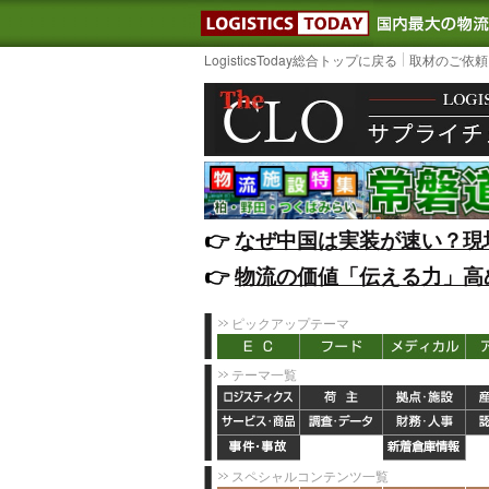
LOGISTIC
LogisticsToday総合トップに戻る
取材のご依頼
👉️
なぜ中国は実装が速い？現
👉️
物流の価値「伝える力」高
ピックアップテーマ
テーマ一覧
スペシャルコンテンツ一覧