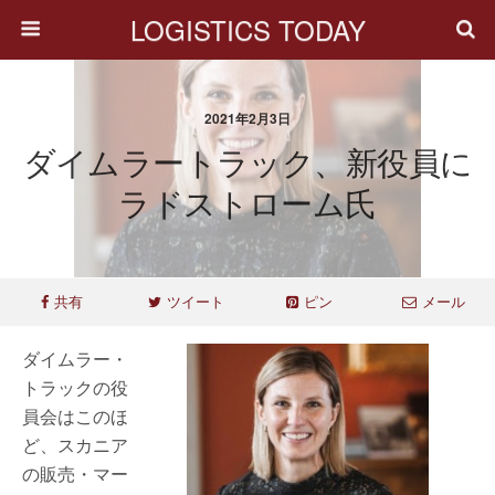
LOGISTICS TODAY
2021年2月3日
ダイムラートラック、新役員に
ラドストローム氏
共有
ツイート
ピン
メール
ダイムラー・
トラックの役
員会はこのほ
ど、スカニア
の販売・マー