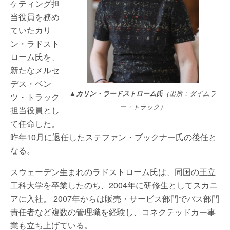
ケティング担
当役員を務め
ていたカリ
ン・ラドスト
ローム氏を、
新たなメルセ
デス・ベン
▲
カリン・ラードストローム氏
（出所：ダイムラ
ツ・トラック
ー・トラック）
担当役員とし
て任命した。
昨年10月に退任したステファン・ブックナー氏の後任と
なる。
スウェーデン生まれのラドストローム氏は、同国の王立
工科大学を卒業したのち、2004年に研修生としてスカニ
アに入社。 2007年からは販売・サービス部門でバス部門
責任者など複数の管理職を経験し、コネクテッドカー事
業も立ち上げている。