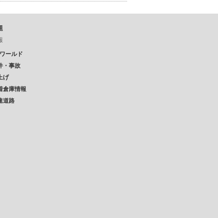
題
報
Pワールド
件・事故
上げ
着倉庫情報
速道路