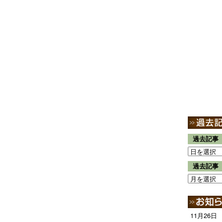
過去記事
過去記事
11月26日