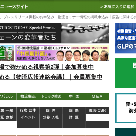
S TODAY｜国内最大の物流ニュースサイト
3PL, SCMなど国内外の最新の物流
、プレスリリース掲載のお申込み
物流セミナー情報の掲載申込み
広告に関する
場で確かめる視察第2弾｜参加募集中
める【物流広報連絡会議】｜会員募集中