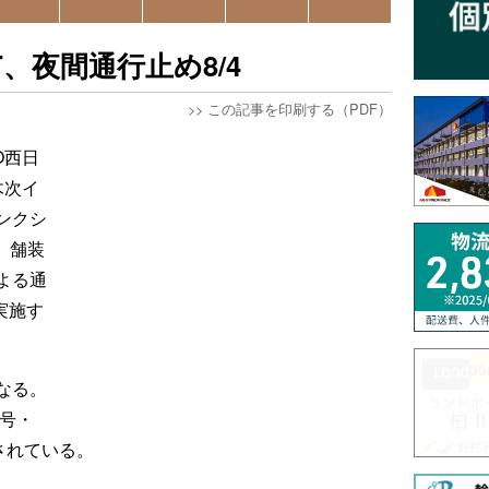
T、夜間通行止め8/4
>>
この記事を印刷する（PDF）
O西日
木次イ
ンクシ
、舗装
よる通
実施す
なる。
7号・
されている。