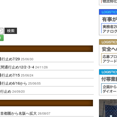
録
行止め7/29
25/06/30
間通行止め12/2･3･4
24/11/26
行止め7/15
25/06/24
通行止め6/16から
25/06/05
通行止め
24/09/20
、首都圏から名阪へ拡大
26/08/07