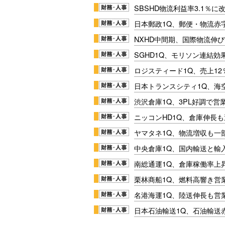
SBSHD物流利益率3.1％
日本郵政1Q、郵便・物流赤
NXHD中間期、国際物流伸び
SGHD1Q、モリソン連結効
ロジスティード1Q、売上1
日本トランスシティ1Q、海
渋沢倉庫1Q、3PL好調で営
ニッコンHD1Q、倉庫伸長
ヤマタネ1Q、物流増収も一
中央倉庫1Q、国内輸送と輸
南総通運1Q、倉庫稼働率上
栗林商船1Q、燃料高響き営
名港海運1Q、陸送伸長も営業
日本石油輸送1Q、石油輸送