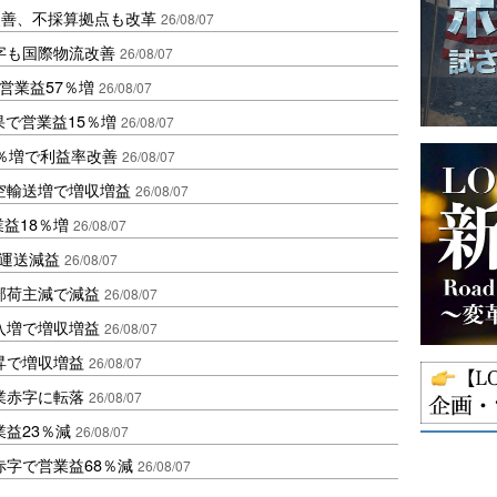
に改善、不採算拠点も改革
26/08/07
字も国際物流改善
26/08/07
営業益57％増
26/08/07
果で営業益15％増
26/08/07
2％増で利益率改善
26/08/07
空輸送増で増収増益
26/08/07
業益18％増
26/08/07
も運送減益
26/08/07
部荷主減で減益
26/08/07
入増で増収増益
26/08/07
昇で増収増益
26/08/07
業赤字に転落
26/08/07
益23％減
26/08/07
赤字で営業益68％減
26/08/07