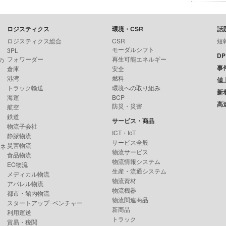
ロジスティクス
環境・CSR
話
ロジスティクス総合
CSR
短
モーダルシフト
3PL
D
フォワーダー
再生可能エネルギー
の
事
倉庫
安全
港湾
燃料
値
トラック輸送
環境への取り組み
新
海運
BCP
高
防災・災害
航空
鉄道
サービス・商品
物流子会社
ICT・IoT
静脈物流
サービス全般
災害物流
ンネ
物流サービス
食品物流
物流情報システム
EC物流
生産・流通システム
メディカル物流
物流資材
アパレル物流
物流機器
都市・館内物流
物流関連商品
スタートアップ･ベンチャー
新商品
利用運送
トラック
貿易・税関