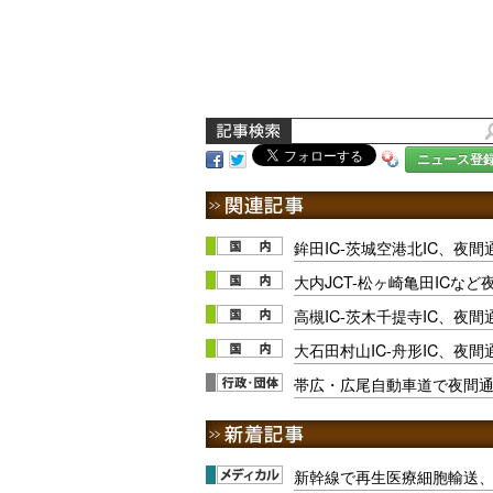
ニュース登
鉾田IC-茨城空港北IC、夜間通
大内JCT-松ヶ崎亀田ICなど夜
高槻IC-茨木千提寺IC、夜間通
大石田村山IC-舟形IC、夜間
帯広・広尾自動車道で夜間
新幹線で再生医療細胞輸送