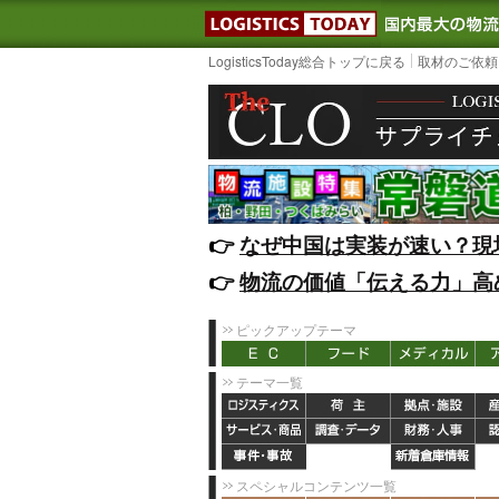
LOGISTIC
LogisticsToday総合トップに戻る
取材のご依頼
👉️
なぜ中国は実装が速い？現
👉️
物流の価値「伝える力」高
ピックアップテーマ
テーマ一覧
スペシャルコンテンツ一覧