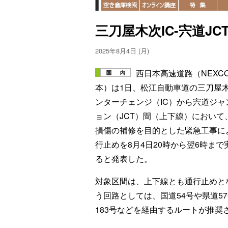
三刀屋木次IC-宍道JC
2025年8月4日 (月)
西日本高速道路（NEXC
本）は1日、松江自動車道の三刀屋
ンターチェンジ（IC）から宍道ジャ
ョン（JCT）間（上下線）において
損傷の補修を目的とした緊急工事に
行止めを8月4日20時から翌6時まで
ると発表した。
対象区間は、上下線とも通行止めと
う回路としては、国道54号や県道5
183号などを経由するルートが推奨