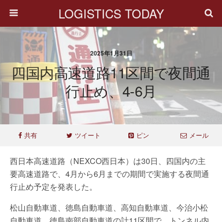
LOGISTICS TODAY
2025年1月31日
四国内高速道路11区間で夜間通
行止め、4-6月
共有
ツイート
ピン
メール
西日本高速道路（NEXCO西日本）は30日、四国内の主
要高速道路で、4月から6月までの期間で実施する夜間通
行止め予定を発表した。
松山自動車道、徳島自動車道、高知自動車道、今治小松
自動車道、徳島南部自動車道の計11区間で、トンネル内