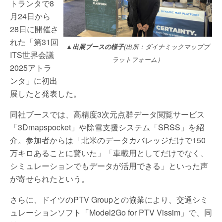
トランタで8
月24日から
28日に開催さ
れた「第31回
▲出展ブースの様子
(出所：ダイナミックマッププ
ITS世界会議
ラットフォーム）
2025アトラ
ンタ」に初出
展したと発表した。
同社ブースでは、高精度3次元点群データ閲覧サービス
「3Dmapspocket」や除雪支援システム「SRSS」を紹
介。参加者からは「北米のデータカバレッジだけで150
万キロあることに驚いた」「車載用としてだけでなく、
シミュレーションでもデータが活用できる」といった声
が寄せられたという。
さらに、ドイツのPTV Groupとの協業により、交通シミ
ュレーションソフト「Model2Go for PTV Vissim」で、同