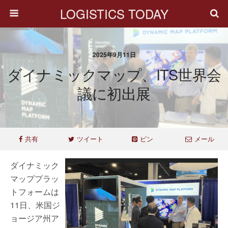
LOGISTICS TODAY
2025年9月11日
ダイナミックマップ、ITS世界会
議に初出展
共有
ツイート
ピン
メール
ダイナミック
マッププラッ
トフォームは
11日、米国ジ
ョージア州ア