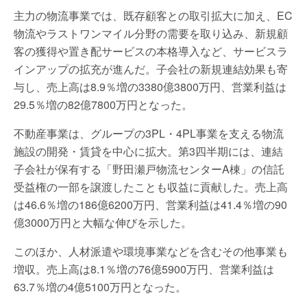
主力の物流事業では、既存顧客との取引拡大に加え、EC
物流やラストワンマイル分野の需要を取り込み、新規顧
客の獲得や置き配サービスの本格導入など、サービスラ
インアップの拡充が進んだ。子会社の新規連結効果も寄
与し、売上高は8.9％増の3380億3800万円、営業利益は
29.5％増の82億7800万円となった。
不動産事業は、グループの3PL・4PL事業を支える物流
施設の開発・賃貸を中心に拡大。第3四半期には、連結
子会社が保有する「野田瀬戸物流センターA棟」の信託
受益権の一部を譲渡したことも収益に貢献した。売上高
は46.6％増の186億6200万円、営業利益は41.4％増の90
億3000万円と大幅な伸びを示した。
このほか、人材派遣や環境事業などを含むその他事業も
増収。売上高は8.1％増の76億5900万円、営業利益は
63.7％増の4億5100万円となった。